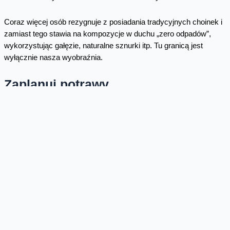
Coraz więcej osób rezygnuje z posiadania tradycyjnych choinek i
zamiast tego stawia na kompozycje w duchu „zero odpadów”,
wykorzystując gałęzie, naturalne sznurki itp. Tu granicą jest
wyłącznie nasza wyobraźnia.
Zaplanuj potrawy
W święta stoły uginają się od potraw. Święta w duchu eko to
posiłki własnoręcznie przyrządzone, w takiej ilości, którą
rzeczywiście jesteśmy w stanie zjeść. Warto zatem przemyśleć,
czy na stole musi pojawić się kilka rodzajów ryb, zup lub
pierogów? Jeśli przesadziłeś z ilością, poszukaj w okolicy
najbliższej jadłodzielni i zostaw tam nadmiarowe produkty, póki są
świeże. Zapukaj do sąsiadów i poczęstuj makowcem. Na pewno
docenią gest. Nie zjesz od razu, włóż do zamrażarki - nie
wyrzucaj.
Ograniczmy spożycie mięsa, przygotujmy kilka wegetariańskich