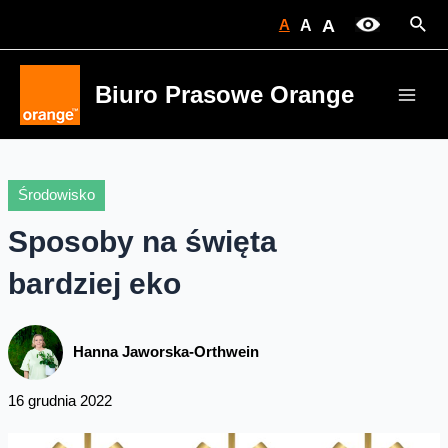
Skip
Sear
A
A
A
to
content
Biuro Prasowe Orange
Main
Men
Środowisko
Sposoby na święta
bardziej eko
Hanna Jaworska-Orthwein
16 grudnia 2022