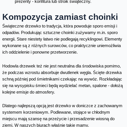
prezenty - konfitura lub stroik świąteczny.
Kompozycja zamiast choinki
Świąteczne drzewko to tradycja, która powoduje sporo emisji i
odpadów. Produkując sztuczne choinki zużywamy m.in. sporo
energii. Stare niestety łatwo nie podlegają recyklingowi. Elementy
wykonane są z różnych surowców, co praktycznie uniemożliwia
ich oddzielenie i ponowne przetworzenie.
Hodowla drzewek też nie jest neutralna dla środowiska pomimo,
że podczas wzrostu absorbuje dwutlenek węgla. Ścięte drzewka
schną później pod śmietnikami czekając na wywóz. Rozkładając
się na wysypisku śmieci będą wydzielać metan, spalone - dołożą
kolejne emisje do atmosfery.
Dlatego najlepszą opcją jest drzewko w doniczce z zachowanym
systemem korzeniowym. Podlewane, stojące w chłodnym
miejscu mają szansę na przeżycie i przesadzenie wiosną do
ziemi. W naszych biurach właśnie takie mamy.