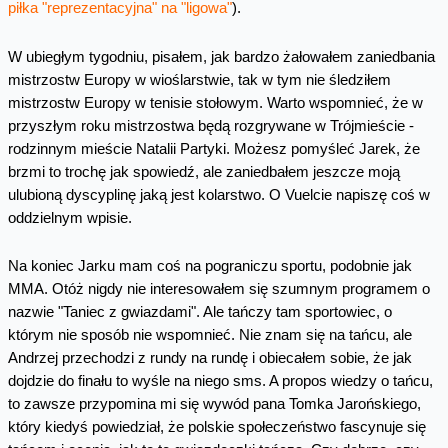
piłka "reprezentacyjna" na "ligowa"
).
W ubiegłym tygodniu, pisałem, jak bardzo żałowałem zaniedbania
mistrzostw Europy w wioślarstwie, tak w tym nie śledziłem
mistrzostw Europy w tenisie stołowym. Warto wspomnieć, że w
przyszłym roku mistrzostwa będą rozgrywane w Trójmieście -
rodzinnym mieście Natalii Partyki. Możesz pomyśleć Jarek, że
brzmi to trochę jak spowiedź, ale zaniedbałem jeszcze moją
ulubioną dyscyplinę jaką jest kolarstwo. O Vuelcie napiszę coś w
oddzielnym wpisie.
Na koniec Jarku mam coś na pograniczu sportu, podobnie jak
MMA. Otóż nigdy nie interesowałem się szumnym programem o
nazwie "Taniec z gwiazdami". Ale tańczy tam sportowiec, o
którym nie sposób nie wspomnieć. Nie znam się na tańcu, ale
Andrzej przechodzi z rundy na rundę i obiecałem sobie, że jak
dojdzie do finału to wyśle na niego sms. A propos wiedzy o tańcu,
to zawsze przypomina mi się wywód pana Tomka Jarońskiego,
który kiedyś powiedział, że polskie społeczeństwo fascynuje się