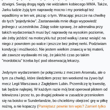
dźwigni. Swoją drogą nigdy nie widziałem kobiecego MMA. Także,
Jarku ludzie żyją tym naprawdę mocno i my poniekąd też
wpadliśmy w ten wir, pisząc o tym. Wracając jeszcze na chwilkę
do tych "pojedynków". Zastanawiała mnie długo wypowiedź
jednego z uczestników. Zdaję sobie sprawę, że adrenalina przy
takich wydarzeniach musi być naprawdę na wysokim poziomie,
ale żeby jeździć na motocyklu tuż przed walką i zaraz wsiąść na
niego z powrotem po walce i jeszcze bez jednej nerki. Podziwiam
kondycję i możliwości. Nie jestem wielkim znawcą w tej materii,
ale zawsze wydawało mi się, że jakichś czas po takim
"mordobiciu" trzeba być pod obserwacją lekarzy.
Jedynym wydarzeniem (w połączeniu z meczem Arsenalu, ale o
tym za chwilę), które śledziłem przez ten weekend na żywo był
mecz Legii Warszawa z Zagłębiem Lubin. Przemilczę tę kwestię,
tak będzie najlepiej. W każdym razie mój brat operował pilotem od
telewizora i przez to, po drugiej połowie w zasadzie przeniosłem
się na boisko w Sunderlandzie, bo chcieliśmy obejrzeć grę w piłkę
nożną, a nie kopaczy (
Pamiętasz pewnie ten wpis? Zamień tylko