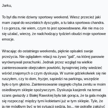
Jarku,
To był dla mnie dziwny sportowy weekend. Wiesz przecież jaki
mam zapał do wszelakich dyscyplin, a tu taka sportowa chandra.
I co gorsza, nie wiem, czym to jest spowodowane. Ale nie ma co
się użalać, wierzę, że nadchodzący tydzień obudzi moje sportowe
emocje.
Wracając do ostatniego weekendu, pięknie opisałeś swoje
przeżycia. Nie oglądałem relacji na żywo "gali", na której panowie
wyrównywali porachunki. Jednak przez wzgląd na wielkie
zainteresowanie obejrzałem powtórki, bynajmniej żeby wiedzieć
wśród znajomych o czym dyskusja. W sumie gdziekolwiek się nie
ruszyłem, czy to dom, fryzjer, sąsiedzi na parkingu, wszędzie
było o tym głośno. Zainteresowanie sięgnęło chyba zenitu w moim
osiedlowym sklepie spożywczym. Dyskusja kasjerek na temat
szans gwiazdy z Białej Rawskiej była tak gorąca, że ta gala mogła
się rozpocząć między tymi kobietami już w tym sklepie. Tyle, że
ja nie mógłbym być w tej sytuacji sędzią, bo... nie potrafię założyć