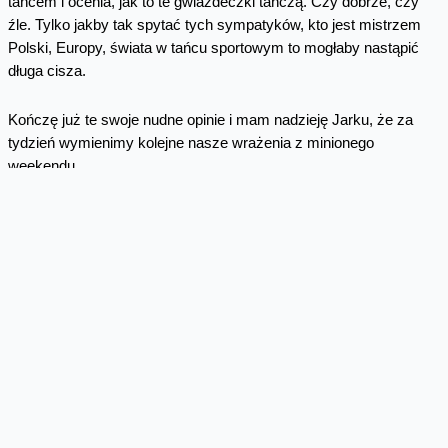
tańcem i ocenia, jak to te gwiazdeczki tańczą. Czy dobrze, czy
źle. Tylko jakby tak spytać tych sympatyków, kto jest mistrzem
Polski, Europy, świata w tańcu sportowym to mogłaby nastąpić
długa cisza.
Kończę już te swoje nudne opinie i mam nadzieję Jarku, że za
tydzień wymienimy kolejne nasze wrażenia z minionego
weekendu.
Ps. Właśnie, miałem Cię zapytać, czy zapoznałeś się z zasadami
futbolu amerykańskiego, które dołączył czytelnik bloga? Jeśli nie,
to naprawdę polecam. W dwanaście minut możesz zrozumieć
filozofię gry.
Skomentuj
Facebook
Twitter
Email
Pinterest
LinkedIn
Share