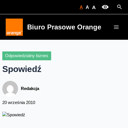
Skip
Sear
A
A
A
to
content
Biuro Prasowe Orange
Main
Men
Odpowiedzialny biznes
Spowiedź
Redakcja
20 września 2010