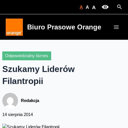
Skip
Sear
A
A
A
to
content
Biuro Prasowe Orange
Main
Men
Odpowiedzialny biznes
Szukamy Liderów
Filantropii
Redakcja
14 sierpnia 2014