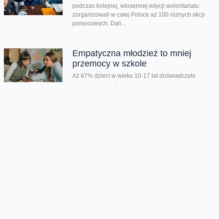
podczas kolejnej, wiosennej edycji wolontariatu
zorganizowali w całej Polsce aż 100 różnych akcji
pomocowych. Dali...
Empatyczna młodzież to mniej
przemocy w szkole
Aż 87% dzieci w wieku 10-17 lat doświadczyło
przemocy rówieśniczej. Były wyśmiewanie,
wykluczane z grupy, krytykowano ich wygląd i
dostawały...
Wyłączcie dziś smartfon i
sprawdźcie, co się stanie
Dziś obchodzimy Światowy Dzień Bez Telefonu - to
doskonała okazja, by skupić się na tym, co
najcenniejsze i krok po...
Lato pełne przygód zamiast
ekranów