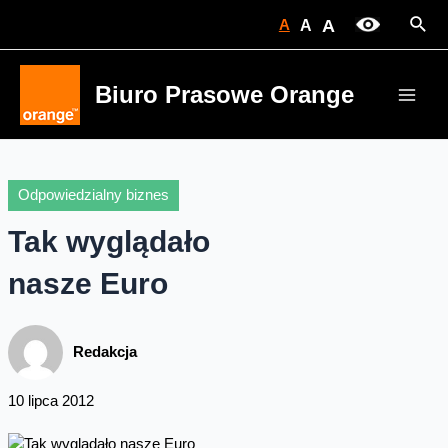
Skip
Sear
A
A
A
to
content
Biuro Prasowe Orange
Main
Men
Odpowiedzialny biznes
Tak wyglądało
nasze Euro
Redakcja
10 lipca 2012