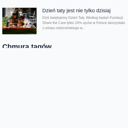
Dzień taty jest nie tylko dzisiaj
Dziś świętujemy Dzień Taty. Według badań Fundacji
Share the Care tylko 24% ojców w Polsce skorzystało
z urlopu rodzicielskiego w...
Chmura tagów
EURO 2012
podsumowanie
Oferta
Na skróty
Przedłuż umowę
Regulaminy i cenniki
Przenieś numer
Roaming i połączenia
Internet
międzynarodowe
Orange Flex
Poradnik Orange
Offers for foreigners
Status urządzenia na raty
Zgłoś niebezpieczne treści