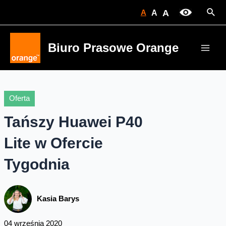
Skip
Sear
A
A
A
to
content
Biuro Prasowe Orange
Main
Men
Oferta
Tańszy Huawei P40
Lite w Ofercie
Tygodnia
Kasia Barys
04 września 2020