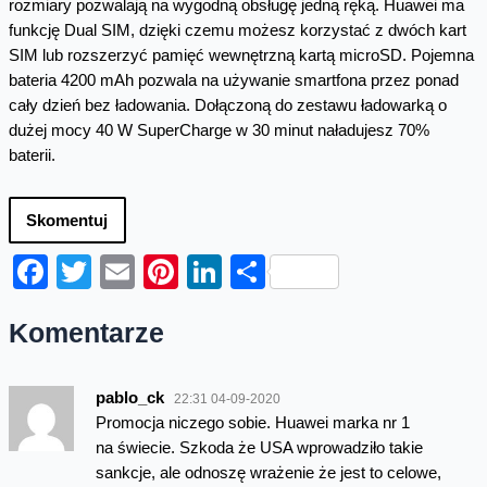
rozmiary pozwalają na wygodną obsługę jedną ręką. Huawei ma
funkcję Dual SIM, dzięki czemu możesz korzystać z dwóch kart
SIM lub rozszerzyć pamięć wewnętrzną kartą microSD. Pojemna
bateria 4200 mAh pozwala na używanie smartfona przez ponad
cały dzień bez ładowania. Dołączoną do zestawu ładowarką o
dużej mocy 40 W SuperCharge w 30 minut naładujesz 70%
baterii.
Skomentuj
Facebook
Twitter
Email
Pinterest
LinkedIn
Share
Komentarze
pablo_ck
22:31 04-09-2020
Promocja niczego sobie. Huawei marka nr 1
na świecie. Szkoda że USA wprowadziło takie
sankcje, ale odnoszę wrażenie że jest to celowe,