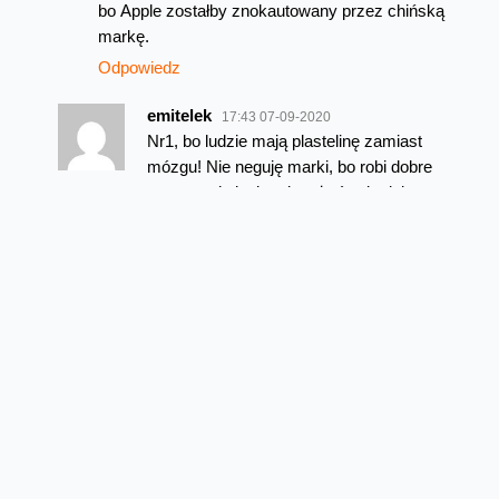
bo Apple zostałby znokautowany przez chińską
markę.
Odpowiedz
emitelek
17:43 07-09-2020
Nr1, bo ludzie mają plastelinę zamiast
mózgu! Nie neguję marki, bo robi dobre
sprzęty, ale inni mają też równie dobre
i może nawet tańsze sprzęty, ale zwykły
Kowalski weźmie to, co mu „wskażą” –
ot co – marketing, czyli wciskanie klientowi
to, co ma się do sprzedania!
Ale mi polszczyzna wyszła…
Odpowiedz
pablo_ck
18:05 07-09-2020
Dokładnie, tutaj się zgadzam
w 100%.
Odpowiedz