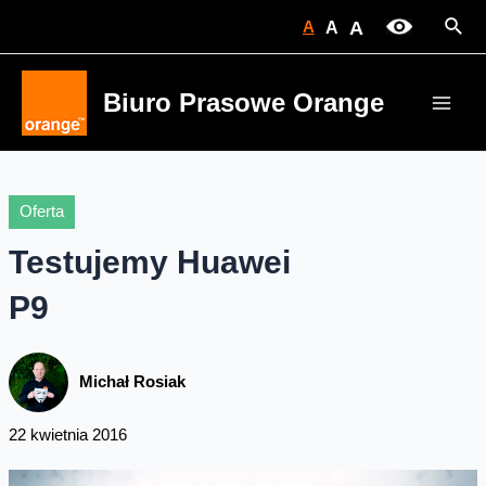
Skip
Sear
A
A
A
to
content
Biuro Prasowe Orange
Main
Men
Oferta
Testujemy Huawei
P9
Michał Rosiak
22 kwietnia 2016