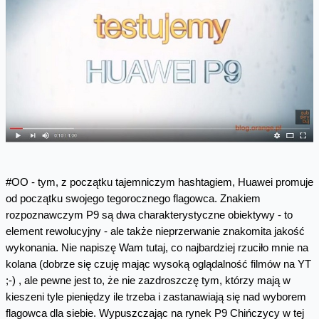
#OO - tym, z początku tajemniczym hashtagiem, Huawei promuje
od początku swojego tegorocznego flagowca. Znakiem
rozpoznawczym P9 są dwa charakterystyczne obiektywy - to
element rewolucyjny - ale także nieprzerwanie znakomita jakość
wykonania. Nie napiszę Wam tutaj, co najbardziej rzuciło mnie na
kolana (dobrze się czuję mając wysoką oglądalność filmów na YT
;-) , ale pewne jest to, że nie zazdroszczę tym, którzy mają w
kieszeni tyle pieniędzy ile trzeba i zastanawiają się nad wyborem
flagowca dla siebie. Wypuszczając na rynek P9 Chińczycy w tej