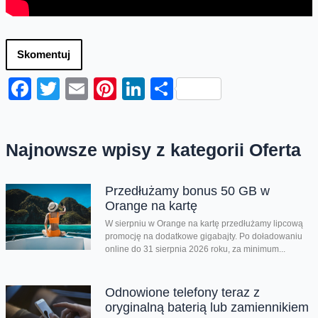
Skomentuj
Facebook
Twitter
Email
Pinterest
LinkedIn
Share
Najnowsze wpisy z kategorii Oferta
Przedłużamy bonus 50 GB w
Orange na kartę
W sierpniu w Orange na kartę przedłużamy lipcową
promocję na dodatkowe gigabajty. Po doładowaniu
online do 31 sierpnia 2026 roku, za minimum...
Odnowione telefony teraz z
oryginalną baterią lub zamiennikiem