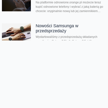
Na platformie odnowione.orange.pl możecie teraz
kupić odnowione telefony i wybrać z jaką baterią go
chcecie: oryginalnie nową lub jej zamiennikiem....
Nowości Samsunga w
przedsprzedaży
Wystartowaliśmy z przedsprzedażą składanych
smartfonów Galaxy Z Flip8, Galaxy Z Fold8 oraz
Galaxy Z Fold8 Ultra. Mamy też zegarki Galaxy...
Dwa smartfony tańsze nawet o
połowę
Jeśli szukacie dobrych telefonów w wyjątkowo
atrakcyjnej cenie, mamy dla Was świetną promocję.
Do 9 sierpnia aż nawet o połowę...
Premiera składanego Honora Magic
V6
Kolejny składany smartfon klasy premium pojawił się