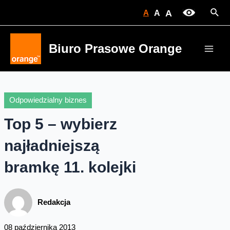
Skip
Sear
A
A
A
to
content
Biuro Prasowe Orange
Main
Men
Odpowiedzialny biznes
Top 5 – wybierz
najładniejszą
bramkę 11. kolejki
Redakcja
08 października 2013