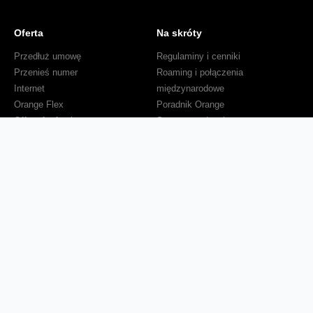
Oferta
Na skróty
Przedłuż umowę
Regulaminy i cenniki
Przenieś numer
Roaming i połączenia
Internet
międzynarodowe
Orange Flex
Poradnik Orange
Offers for foreigners
Status urządzenia na raty
Zgłoś niebezpieczne treści
Serwisy
O firmie
Dla inwestorów
O nas
Dla operatorów
Kariera
Dla dostawców
Znajdź salon
Dla mediów
Dla seniora
Orange Energia dla Firm