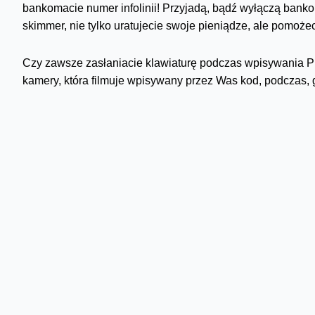
bankomacie numer infolinii! Przyjadą, bądź wyłączą bankom
skimmer, nie tylko uratujecie swoje pieniądze, ale pomoż
Czy zawsze zasłaniacie klawiaturę podczas wpisywania PIN
kamery, która filmuje wpisywany przez Was kod, podczas,
widziałem starszą kobietę, która wpisywała PIN na umiesz
klawiaturze, jakby wystukiwała numer telefonu. Na moją u
wyrwania jej karty, ucieczki i szybkiego wyczyszczenia k
No i ostatnia sprawa – jeśli zdarzy Wam się, że bankomat „
dobry PIN, zadzwońcie do banku, i na policję. Miejcie ban
gdzie przebywa dużo osób. Dlaczego? Istnieje duże prawdo
natychmiast, gdy odejdziecie, wyciągną Waszą kartę i zni
odejść, najpierw przez internet lub telefonicznie zmniejszci
dobra alternatywa dla nieodwracalnego zastrzeżenia karty, 
bank odesłał Wam kartę.
Tuż przed własnym urlopem, życzę Wam spokojnych wakacji