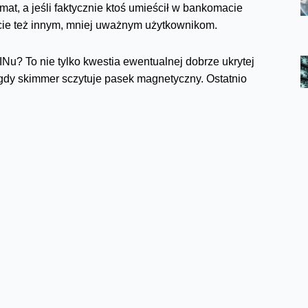
at, a jeśli faktycznie ktoś umieścił w bankomacie
ecie też innym, mniej uważnym użytkownikom.
u? To nie tylko kwestia ewentualnej dobrze ukrytej
 gdy skimmer sczytuje pasek magnetyczny. Ostatnio
czonej niestandardowo, bo przodem (!) do klienta
wagę, że takie zachowanie wręcz przyzywa złodzieja do
onta, zareagowała ogromnym zaskoczeniem...
połknie” kartę, a Wy jesteście pewni, że wpisaliście
komat cały czas w zasięgu wzroku, ale stójcie w miejscu,
podobieństwo, że złodzieje zainstalowali „pułapkę” i
kną w świetle zachodzącego słońca. Jeśli musicie
e limity kwotowe wypłat i płatności kartą do 0 złotych. To
w razie gdyby się okazało, że żadnej pułapki nie było i
 i do zobaczenia na łamach za trochę dłuższy czas,