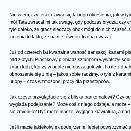
Nie wiem, czy teraz używa się takiego określenia, jak w t
mój Tata zwracał mi tak uwagę, gdy podczas brydża, czy 
tyle daleko, że gracz siedzący obok mógł do nich zajrzeć. 
zmienia to faktu, że na nie również trzeba uważać.
Już od czterech lat kwartalna wartość transakcji kartami p
mld złotych. Plastikowy pieniądz szturmem wywalczył sobie
znam ludzi, którzy w ogóle nie noszą gotówki. I o ile z dba
obnoszenie się z nią – jakoś sobie radzimy, o tyle z karta
urlopy – czas wzmożonej pracy dla przestępców...
Jak często przyglądacie się z bliska bankomatowi? Czy ogl
wygląda podejrzanie? Może coś z niego odstaje, a może – j
się zmieniło? Być może inaczej wygląda klawiatura, a nad
Jeśli macie jakiekolwiek podejrzenie, lepiej powstrzymać