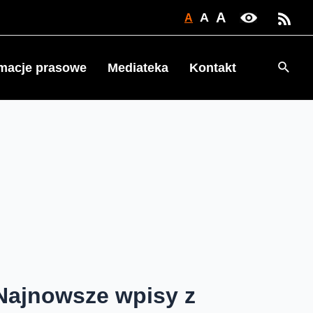
A
A
A
Searc
rmacje prasowe
Mediateka
Kontakt
Najnowsze wpisy z