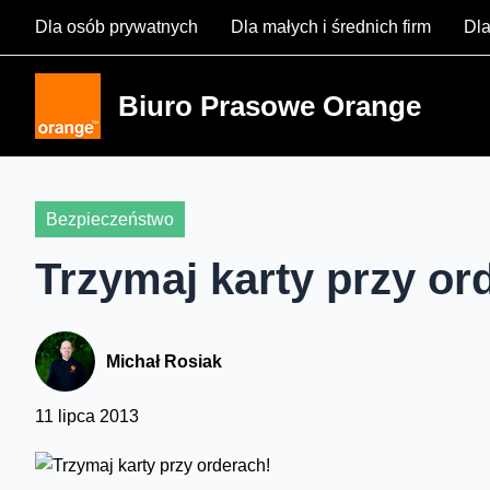
Skip
Dla osób prywatnych
Dla małych i średnich firm
Dla
to
content
Biuro Prasowe Orange
Bezpieczeństwo
Trzymaj karty przy or
Michał Rosiak
11 lipca 2013