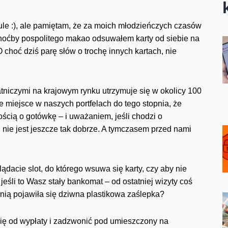
ytule :), ale pamiętam, że za moich młodzieńczych czasów
choćby pospolitego makao odsuwałem karty od siebie na
O choć dziś parę słów o trochę innych kartach, nie
łatniczymi na krajowym rynku utrzymuje się w okolicy 100
 miejsce w naszych portfelach do tego stopnia, że
łością o gotówkę – i uważaniem, jeśli chodzi o
mi nie jest jeszcze tak dobrze. A tymczasem przed nami
ądacie slot, do którego wsuwa się karty, czy aby nie
eśli to Wasz stały bankomat – od ostatniej wizyty coś
 nią pojawiła się dziwna plastikowa zaślepka?
 się od wypłaty i zadzwonić pod umieszczony na