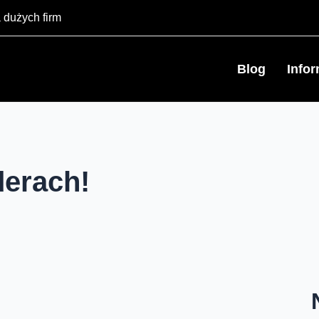
 dużych firm
Blog
Info
derach!