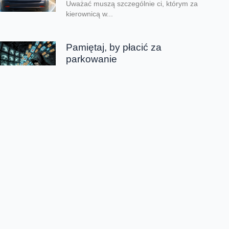
Uważać muszą szczególnie ci, którym za
kierownicą w...
Pamiętaj, by płacić za
parkowanie
Jest lipiec, właśnie zaczęły się wakacje.
Wielu z nas będzie jeździć po kraju
samochodami. Będziemy je parkować w
przeróżnych miejscach....
Szkoła się kończy – uważaj, co
publikujesz
Dzień dobry, czy są tu jacyś rodzice? Ja
podnoszę z dumą obie ręce i mam
przeczucie graniczące z pewnością, że...
Chmura tagów