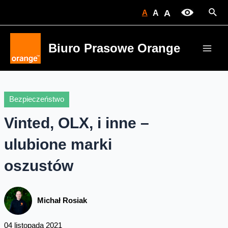
Skip
Sear
A
A
A
to
content
Biuro Prasowe Orange
Main
Men
Bezpieczeństwo
Vinted, OLX, i inne –
ulubione marki
oszustów
Michał Rosiak
04 listopada 2021