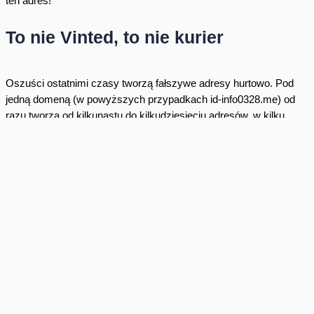
ten adres!
To nie Vinted, to nie kurier
Oszuści ostatnimi czasy tworzą fałszywe adresy hurtowo. Pod
jedną domeną (w powyższych przypadkach id-info0328.me) od
razu tworzą od kilkunastu do kilkudziesięciu adresów, w kilku
wersjach na każdą markę. Tyle w tym dobrego, że nasza
sztuczna inteligencja łatwo uczy się takich schematów. W efekcie
CyberTarcza blokuje praktycznie wszystkie
zanim
ktokolwiek z
klientów Orange Polska zdoła w nie kliknąć. Co jednak jeśli
zdążysz kliknąć (lub nie masz naszych usług dostępu do
internetu)?
Przestępcy - co już kilkakrotnie tutaj i na stronie
CERT Orange
Polska
, opisywaliśmy - automatycznie skanują serwisy,
rejestrując nowe oferty sprzedaży. W kolejnym kroku "żywy"
oszust wybiera ofiarę i w swoim panelu generuje fałszywy link do
oferty. Miałem kiedyś możliwość spojrzeć na taki interfejs