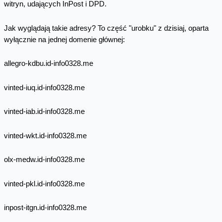
witryn, udających InPost i DPD.
Jak wyglądają takie adresy? To część "urobku" z dzisiaj, oparta
wyłącznie na jednej domenie głównej:
allegro-kdbu.id-info0328.me
vinted-iuq.id-info0328.me
vinted-iab.id-info0328.me
vinted-wkt.id-info0328.me
olx-medw.id-info0328.me
vinted-pkl.id-info0328.me
inpost-itgn.id-info0328.me