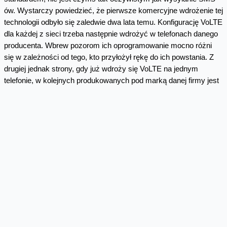
ów. Wystarczy powiedzieć, że pierwsze komercyjne wdrożenie tej
technologii odbyło się zaledwie dwa lata temu. Konfigurację VoLTE
dla każdej z sieci trzeba następnie wdrożyć w telefonach danego
producenta. Wbrew pozorom ich oprogramowanie mocno różni
się w zależności od tego, kto przyłożył rękę do ich powstania. Z
drugiej jednak strony, gdy już wdroży się VoLTE na jednym
telefonie, w kolejnych produkowanych pod marką danej firmy jest
już łatwiej.
VoLTE - jak operator przygotowuje
się do wdrożenia?
Cześć z Was, po pierwszym wpisie na blogu, pytała też o to,
dlaczego wdrażanie VoLTE rozpoczęliśmy od smartfonów
Samsung.
Przede wszystkim zależało nam, aby z jakości tej
technologii mogło skorzystać jak najwięcej osób. Obecnie
Samsung jest liderem sprzedaży smartfonów w Polsce,
posiada ok. 30 proc. rynku.