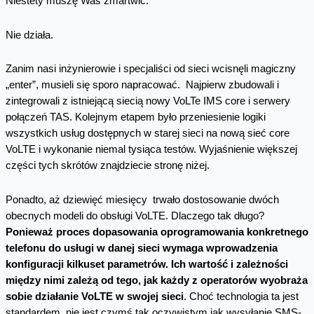
Niestety muszę Was zmartwić.
Nie działa.
Zanim nasi inżynierowie i specjaliści od sieci wcisnęli magiczny
„enter”, musieli się sporo napracować. Najpierw zbudowali i
zintegrowali z istniejącą siecią nowy VoLTe IMS core i serwery
połączeń TAS. Kolejnym etapem było przeniesienie logiki
wszystkich usług dostępnych w starej sieci na nową sieć core
VoLTE i wykonanie niemal tysiąca testów. Wyjaśnienie większej
części tych skrótów znajdziecie stronę niżej.
Ponadto, aż dziewięć miesięcy trwało dostosowanie dwóch
obecnych modeli do obsługi VoLTE. Dlaczego tak długo?
Ponieważ proces dopasowania oprogramowania konkretnego
telefonu do usługi w danej sieci wymaga wprowadzenia
konfiguracji kilkuset parametrów. Ich wartość i zależności
między nimi zależą od tego, jak każdy z operatorów wyobraża
sobie działanie VoLTE w swojej sieci
. Choć technologia ta jest
standardem, nie jest czymś tak oczywistym jak wysyłanie SMS-