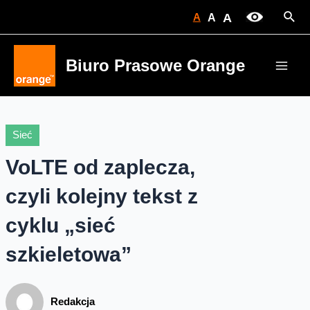
Skip
Sear
A
A
A
to
content
Biuro Prasowe Orange
Main
Men
Sieć
VoLTE od zaplecza,
czyli kolejny tekst z
cyklu „sieć
szkieletowa”
Redakcja