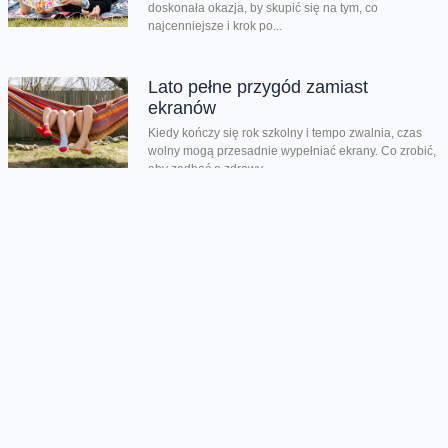
doskonała okazja, by skupić się na tym, co
najcenniejsze i krok po...
Lato pełne przygód zamiast
ekranów
Kiedy kończy się rok szkolny i tempo zwalnia, czas
wolny mogą przesadnie wypełniać ekrany. Co zrobić,
aby zadbać o zdrowy...
Dzień taty jest nie tylko dzisiaj
Dziś świętujemy Dzień Taty. Według badań Fundacji
Share the Care tylko 24% ojców w Polsce skorzystało
z urlopu rodzicielskiego w...
Chmura tagów
Australia
mecz towarzyski
Piłkarska Reprezentacja
Polski