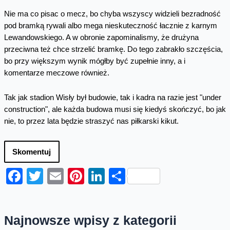
Nie ma co pisac o mecz, bo chyba wszyscy widzieli bezradność
pod bramką rywali albo mega nieskuteczność łacznie z karnym
Lewandowskiego. A w obronie zapominalismy, że drużyna
przeciwna też chce strzelić bramkę. Do tego zabrakło szczęścia,
bo przy większym wynik mógłby być zupełnie inny, a i
komentarze meczowe również.
Tak jak stadion Wisły był budowie, tak i kadra na razie jest "under
construction", ale każda budowa musi się kiedyś skończyć, bo jak
nie, to przez lata będzie straszyć nas piłkarski kikut.
Skomentuj
Facebook
Twitter
Email
Pinterest
LinkedIn
Share
Najnowsze wpisy z kategorii