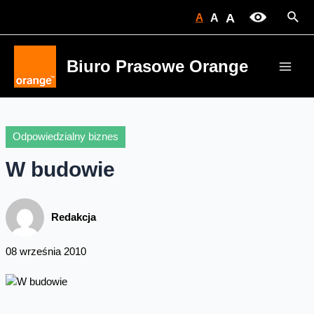
Skip
Sear
A
A
A
to
content
Biuro Prasowe Orange
Main
Men
Odpowiedzialny biznes
W budowie
Redakcja
08 września 2010