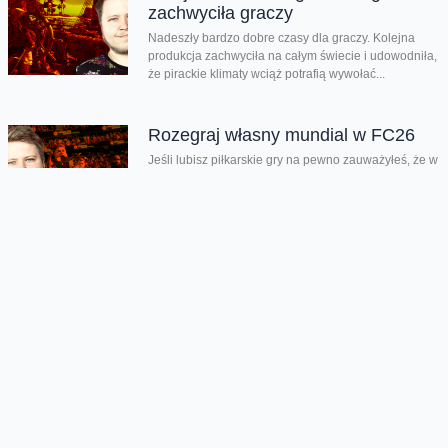
zachwyciła graczy
Nadeszły bardzo dobre czasy dla graczy. Kolejna
produkcja zachwyciła na całym świecie i udowodniła,
że pirackie klimaty wciąż potrafią wywołać...
Rozegraj własny mundial w FC26
Jeśli lubisz piłkarskie gry na pewno zauważyłeś, że w
EA Sports FC brakuje oficjalnego mundialu. Twórcy
znaleźli na to swój...
Chmura tagów
film
Wałęsa Człowie z Nadziei
Oferta
Na skróty
Przedłuż umowę
Regulaminy i cenniki
Przenieś numer
Roaming i połączenia