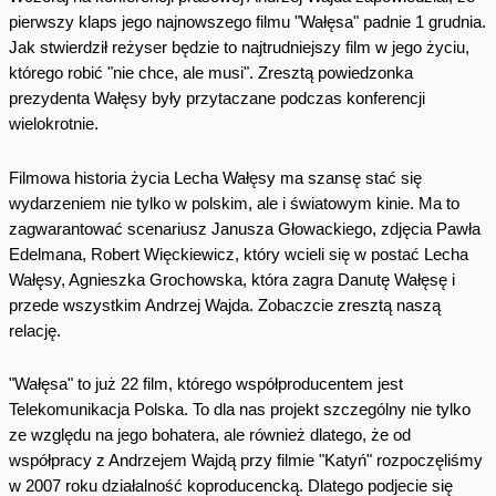
pierwszy klaps jego najnowszego filmu "Wałęsa" padnie 1 grudnia.
Jak stwierdził reżyser będzie to najtrudniejszy film w jego życiu,
którego robić "nie chce, ale musi". Zresztą powiedzonka
prezydenta Wałęsy były przytaczane podczas konferencji
wielokrotnie.
Filmowa historia życia Lecha Wałęsy ma szansę stać się
wydarzeniem nie tylko w polskim, ale i światowym kinie. Ma to
zagwarantować scenariusz Janusza Głowackiego, zdjęcia Pawła
Edelmana, Robert Więckiewicz, który wcieli się w postać Lecha
Wałęsy, Agnieszka Grochowska, która zagra Danutę Wałęsę i
przede wszystkim Andrzej Wajda. Zobaczcie zresztą naszą
relację.
"Wałęsa" to już 22 film, którego współproducentem jest
Telekomunikacja Polska. To dla nas projekt szczególny nie tylko
ze względu na jego bohatera, ale również dlatego, że od
współpracy z Andrzejem Wajdą przy filmie "Katyń" rozpoczęliśmy
w 2007 roku działalność koproducencką. Dlatego podjecie się