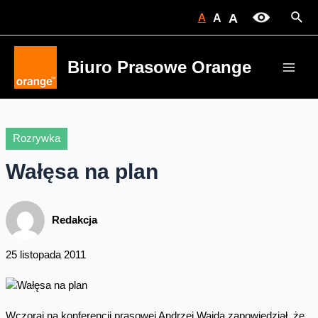
Skip
Sear
A
A
A
to
content
Biuro Prasowe Orange
Main
Men
Rozrywka
Wałęsa na plan
Redakcja
25 listopada 2011
Wczoraj na konferencji prasowej Andrzej Wajda zapowiedział, że