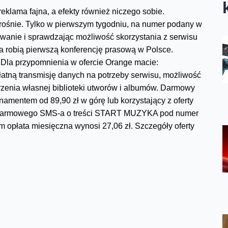
eklama fajna, a efekty również niczego sobie.
o rośnie. Tylko w pierwszym tygodniu, na numer podany w
owanie i sprawdzając możliwość skorzystania z serwisu
`a robią pierwszą konferencję prasową w Polsce.
 Dla przypomnienia w ofercie Orange macie:
łatną transmisję danych na potrzeby serwisu, możliwość
worzenia własnej biblioteki utworów i albumów. Darmowy
amentem od 89,90 zł w górę lub korzystający z oferty
c darmowego SMS-a o treści START MUZYKA pod numer
m opłata miesięczna wynosi 27,06 zł. Szczegóły oferty