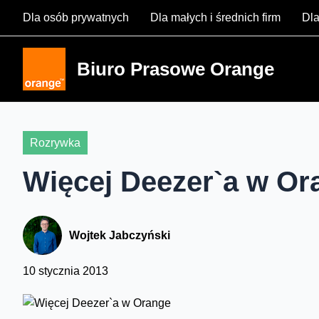
Skip
Dla osób prywatnych
Dla małych i średnich firm
Dla
to
content
Biuro Prasowe Orange
Rozrywka
Więcej Deezer`a w Or
Wojtek Jabczyński
10 stycznia 2013