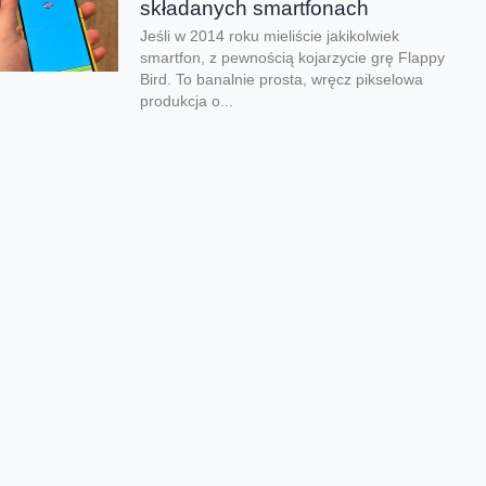
składanych smartfonach
Jeśli w 2014 roku mieliście jakikolwiek
smartfon, z pewnością kojarzycie grę Flappy
Bird. To banalnie prosta, wręcz pikselowa
produkcja o...
Kolejna odsłona legendarnego
hitu zachwyciła graczy
Nadeszły bardzo dobre czasy dla graczy.
Kolejna produkcja zachwyciła na całym
świecie i udowodniła, że pirackie klimaty
wciąż potrafią wywołać...
Rozegraj własny mundial w
FC26
Jeśli lubisz piłkarskie gry na pewno
zauważyłeś, że w EA Sports FC brakuje
oficjalnego mundialu. Twórcy znaleźli na to
swój...