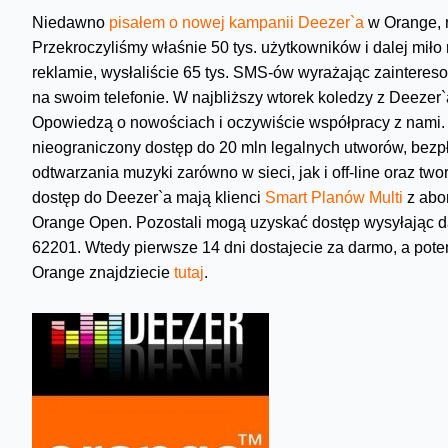
Niedawno
pisałem o nowej kampanii Deezer`a
w Orange, r
Przekroczyliśmy właśnie 50 tys. użytkowników i dalej mił
reklamie, wysłaliście 65 tys. SMS-ów wyrażając zainteres
na swoim telefonie. W najbliższy wtorek koledzy z Deezer
Opowiedzą o nowościach i oczywiście współpracy z nami.
nieograniczony dostęp do 20 mln legalnych utworów, bezp
odtwarzania muzyki zarówno w sieci, jak i off-line oraz t
dostęp do Deezer`a mają klienci
Smart Planów Multi
z abon
Orange Open. Pozostali mogą uzyskać dostęp wysyłają
62201. Wtedy pierwsze 14 dni dostajecie za darmo, a pote
Orange znajdziecie
tutaj
.