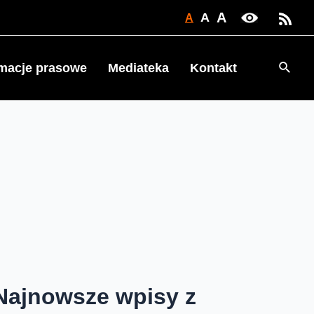
A
A
A
Searc
rmacje prasowe
Mediateka
Kontakt
Najnowsze wpisy z