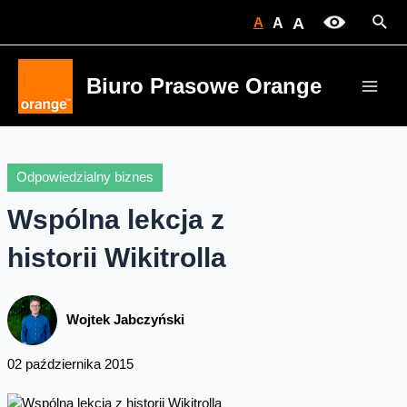
Skip
Sear
A
A
A
to
content
Biuro Prasowe Orange
Main
Men
Odpowiedzialny biznes
Wspólna lekcja z
historii Wikitrolla
Wojtek Jabczyński
02 października 2015