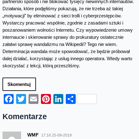
partnerski sposób i nie blokować tysięcy niewinnych internautów.
Działania, które podjęliśmy pokazują, że nie trzeba aż takiej
„motywacji” by eliminować z sieci trolli i cyberprzestępców.
Wystarczy pracować wspólnie, zgodnie z zasadami sztuki i
poszanowaniem wolności Internetu. Czy wypowiedzenie umowy
internaucie i skierowanie sprawy do prokuratury ostatecznie
załatwi sprawę wandalizmu na Wikipedii? Tego nie wiem.
Determinacja wandala może spowodować, że będzie próbował
dalej działać, korzystając z usług innego operatora. Wtedy warto
skorzystać z lekcji, którą przeszliśmy.
Skomentuj
Facebook
Twitter
Email
Pinterest
LinkedIn
Share
Komentarze
WMF
17:16 25-09-2019