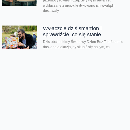
przemocy rówieśniczej. Były wyśmiewanie,
wykluczane z grupy, krytykowano ich wygląd i
dostawały...
Wyłączcie dziś smartfon i
sprawdźcie, co się stanie
Dziś obchodzimy Światowy Dzień Bez Telefonu - to
doskonała okazja, by skupić się na tym, co
najcenniejsze i krok po...
Lato pełne przygód zamiast
ekranów
Kiedy kończy się rok szkolny i tempo zwalnia, czas
wolny mogą przesadnie wypełniać ekrany. Co zrobić,
aby zadbać o zdrowy...
Dzień taty jest nie tylko dzisiaj
Dziś świętujemy Dzień Taty. Według badań Fundacji
Share the Care tylko 24% ojców w Polsce skorzystało
z urlopu rodzicielskiego w...