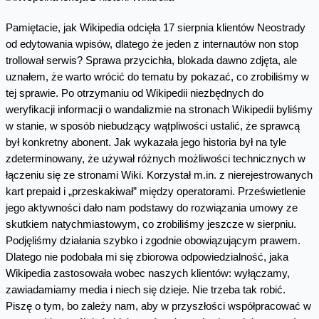
Pamiętacie, jak Wikipedia odcięła 17 sierpnia klientów Neostrady
od edytowania wpisów, dlatego że jeden z internautów non stop
trollował serwis? Sprawa przycichła, blokada dawno zdjęta, ale
uznałem, że warto wrócić do tematu by pokazać, co zrobiliśmy w
tej sprawie. Po otrzymaniu od Wikipedii niezbędnych do
weryfikacji informacji o wandalizmie na stronach Wikipedii byliśmy
w stanie, w sposób niebudzący wątpliwości ustalić, że sprawcą
był konkretny abonent. Jak wykazała jego historia był na tyle
zdeterminowany, że używał różnych możliwości technicznych w
łączeniu się ze stronami Wiki. Korzystał m.in. z nierejestrowanych
kart prepaid i „przeskakiwał” między operatorami. Prześwietlenie
jego aktywności dało nam podstawy do rozwiązania umowy ze
skutkiem natychmiastowym, co zrobiliśmy jeszcze w sierpniu.
Podjęliśmy działania szybko i zgodnie obowiązującym prawem.
Dlatego nie podobała mi się zbiorowa odpowiedzialność, jaka
Wikipedia zastosowała wobec naszych klientów: wyłączamy,
zawiadamiamy media i niech się dzieje. Nie trzeba tak robić.
Piszę o tym, bo zależy nam, aby w przyszłości współpracować w