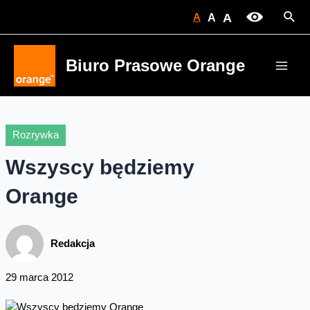
Skip
Sear
A
A
A
to
content
Biuro Prasowe Orange
Main
Men
Rozrywka
Wszyscy będziemy
Orange
Redakcja
29 marca 2012