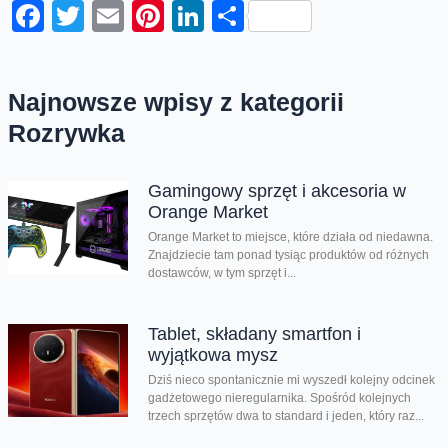
Facebook
Twitter
Email
Pinterest
LinkedIn
Share
Najnowsze wpisy z kategorii
Rozrywka
Gamingowy sprzęt i akcesoria w
Orange Market
Orange Market to miejsce, które działa od niedawna.
Znajdziecie tam ponad tysiąc produktów od różnych
dostawców, w tym sprzęt i...
Tablet, składany smartfon i
wyjątkowa mysz
Dziś nieco spontanicznie mi wyszedł kolejny odcinek
gadżetowego nieregularnika. Spośród kolejnych
trzech sprzętów dwa to standard i jeden, który raz...