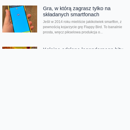
Gra, w którą zagrasz tylko na
składanych smartfonach
Jeśli w 2014 roku mieliście jakikolwiek smartfon, z
pewnością kojarzycie grę Flappy Bird. To banalnie
prosta, wręcz pikselowa produkcja o...
Kolejna odsłona legendarnego hitu
zachwyciła graczy
Nadeszły bardzo dobre czasy dla graczy. Kolejna
produkcja zachwyciła na całym świecie i udowodniła,
że pirackie klimaty wciąż potrafią wywołać...
Rozegraj własny mundial w FC26
Jeśli lubisz piłkarskie gry na pewno zauważyłeś, że w
EA Sports FC brakuje oficjalnego mundialu. Twórcy
znaleźli na to swój...
Chmura tagów