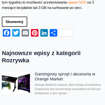
tym tygodniu to możliwość przetestowania
opaski SOS
na 3
miesiące bezpłatnie lub 3 GB na surfowanie po sieci.
Skomentuj
Facebook
Twitter
Email
Pinterest
LinkedIn
Share
Najnowsze wpisy z kategorii
Rozrywka
Gamingowy sprzęt i akcesoria w
Orange Market
Orange Market to miejsce, które działa od niedawna.
Znajdziecie tam ponad tysiąc produktów od różnych
dostawców, w tym sprzęt i...