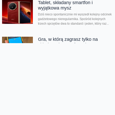
Tablet, składany smartfon i
wyjątkowa mysz
Dziś nieco spontanicznie mi wyszedł kolejny odcinek
gadżetowego nieregularnika. Spośród kolejnych
trzech sprzętów dwa to standard i jeden, który raz...
Gra, w którą zagrasz tylko na
składanych smartfonach
Jeśli w 2014 roku mieliście jakikolwiek smartfon, z
pewnością kojarzycie grę Flappy Bird. To banalnie
prosta, wręcz pikselowa produkcja o...
Kolejna odsłona legendarnego hitu
zachwyciła graczy
Nadeszły bardzo dobre czasy dla graczy. Kolejna
produkcja zachwyciła na całym świecie i udowodniła,
że pirackie klimaty wciąż potrafią wywołać...
Rozegraj własny mundial w FC26