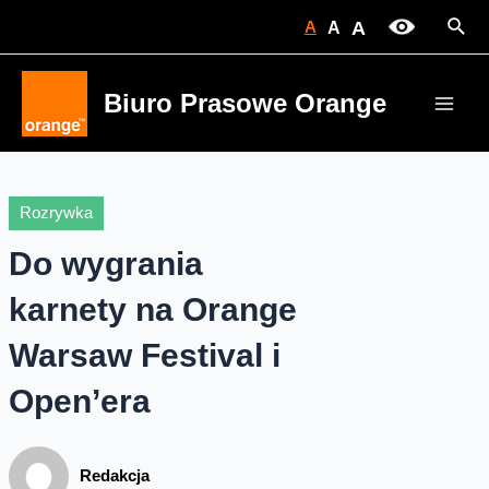
Skip
Sear
A
A
A
to
content
Biuro Prasowe Orange
Main
Men
Rozrywka
Do wygrania
karnety na Orange
Warsaw Festival i
Open’era
Redakcja