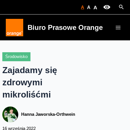
Skip
Sear
A
A
A
to
content
Biuro Prasowe Orange
Main
Men
Środowisko
Zajadamy się
zdrowymi
mikroliśćmi
Hanna Jaworska-Orthwein
16 września 2022