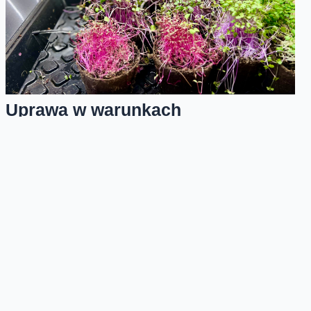
Uprawa w warunkach
kontrolowanych
Uprawa na farmach wertykalnych odbywa się w środowisku
kontrolowanym przez człowieka i sterowanym komputerowo.
Czujniki rejestrują kluczowe parametry uprawy: temperaturę,
wilgotność, stężenie dwutlenku węgla, ilość soli mineralnych, pH
wody i natężenie światła. Chodzi o to, żeby idealnie dopasować
warunki panujące w pomieszczeniu do potrzeb konkretnych
gatunków roślin i dzięki temu uprawiać je możliwie efektywnie. Na
farmach mogą rosnąć różne gatunki roślin. Obecnie uprawiane są
głównie mikroliście, sałaty, zioła, pomidory i truskawki.