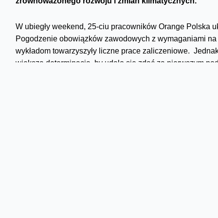
zrównoważonego rozwoju i zmian klimatycznych.
W ubiegły weekend, 25-ciu pracowników Orange Polska u
Pogodzenie obowiązków zawodowych z wymaganiami na st
wykładom towarzyszyły liczne prace zaliczeniowe. Jednak
większa determinacja, by udało się zdać za pierwszym po
Roczny program
W programie znalazły się tematy związane z trendami bizn
zielonej polityki, strategii marki zaangażowanej, czy eduk
wprowadzali słuchaczy polscy i zagraniczni eksperci GA 
doświadczeniem zawodowym.
Studia umożliwiły uczestnikom zdobycie kompleksowej w
dyscyplinie dla działania i rozwoju wszystkich firm, niez
sposób stają się mentorami czy coachami podległych im ze
różnorodnych praktyk zrównoważonego rozwoju jest istot