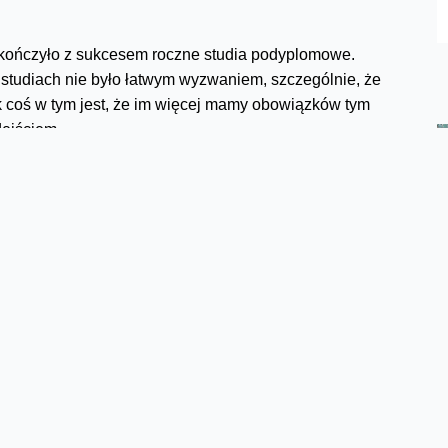
kończyło z sukcesem roczne studia podyplomowe.
udiach nie było łatwym wyzwaniem, szczególnie, że
 coś w tym jest, że im więcej mamy obowiązków tym
dejściem.
esowymi, psychologią, produkcją i handlem, jak i
acji społecznej. We wszystkie tematy ciekawie
– od analityków po badaczy
i praktyków z wieloletnim
iedzy o zrównoważonym rozwoju i ESG – kluczowej
ależnie od sektorów. Absolwenci GA zatem w naturalny
społów bądź struktur. Bo rozumienie kontekstu i
nym elementem sukcesu dla budowania strategii