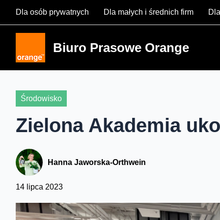
Skip
Dla osób prywatnych
Dla małych i średnich firm
Dla
to
content
Biuro Prasowe Orange
Środowisko
Zielona Akademia uk
Hanna Jaworska-Orthwein
14 lipca 2023