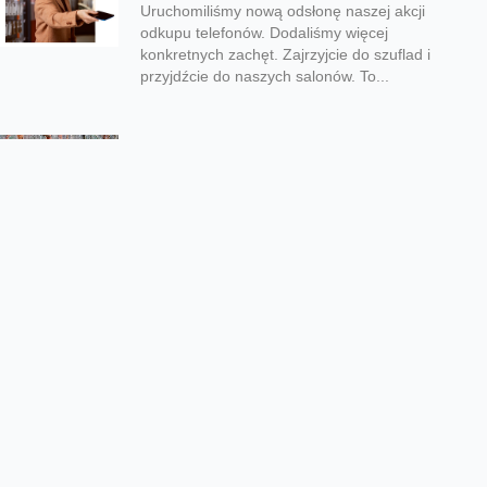
Uruchomiliśmy nową odsłonę naszej akcji
odkupu telefonów. Dodaliśmy więcej
konkretnych zachęt. Zajrzyjcie do szuflad i
przyjdźcie do naszych salonów. To...
Zaglądajcie do gniazd bielika i
rybołowa
Wystartowały transmisje z gniazd bielika i
rybołowa. Dzięki temu możecie podglądać te
rzadkie gatunki ptaków w ich naturalnym
środowisku. Współpraca...
Mniej emisji i więcej energii z
odnawialnych źródeł
Od 2020 roku aż o 93% zmniejszyliśmy
emisje dwutlenku węgla w Zakresach 1 i 2, a
udział energii elektrycznej ze...