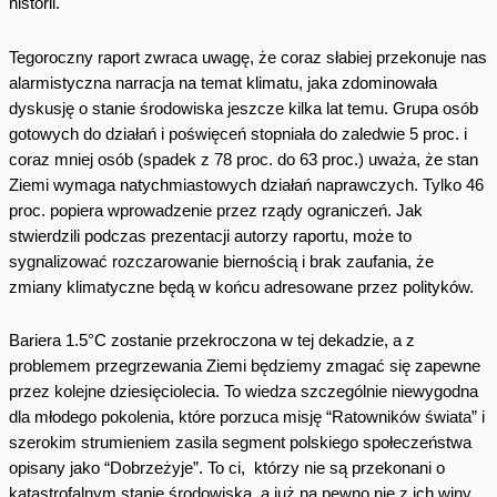
historii.
Tegoroczny raport zwraca uwagę, że coraz słabiej przekonuje nas
alarmistyczna narracja na temat klimatu, jaka zdominowała
dyskusję o stanie środowiska jeszcze kilka lat temu. Grupa osób
gotowych do działań i poświęceń stopniała do zaledwie 5 proc. i
coraz mniej osób (spadek z 78 proc. do 63 proc.) uważa, że stan
Ziemi wymaga natychmiastowych działań naprawczych. Tylko 46
proc. popiera wprowadzenie przez rządy ograniczeń. Jak
stwierdzili podczas prezentacji autorzy raportu, może to
sygnalizować rozczarowanie biernością i brak zaufania, że
zmiany klimatyczne będą w końcu adresowane przez polityków.
Bariera 1.5°C zostanie przekroczona w tej dekadzie, a z
problemem przegrzewania Ziemi będziemy zmagać się zapewne
przez kolejne dziesięciolecia. To wiedza szczególnie niewygodna
dla młodego pokolenia, które porzuca misję “Ratowników świata” i
szerokim strumieniem zasila segment polskiego społeczeństwa
opisany jako “Dobrzeżyje”. To ci, którzy nie są przekonani o
katastrofalnym stanie środowiska, a już na pewno nie z ich winy.