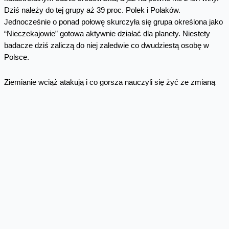
Dziś należy do tej grupy aż 39 proc. Polek i Polaków.
Jednocześnie o ponad połowę skurczyła się grupa określona jako
“Nieczekajowie” gotowa aktywnie działać dla planety. Niestety
badacze dziś zaliczą do niej zaledwie co dwudziestą osobę w
Polsce.
Ziemianie wciąż atakują i co gorsza nauczyli się żyć ze zmianą
klimatu, ale ich wiedza o klimacie i stanie środowiska jest tylko na
poziomie oceny 2 plus. Co ciekawe, jedyną grupą, której
samoocena zgadza się z wynikami prostego testu wiedzy, są
osoby najbardziej świadome na temat zmian klimatu. Edukacja
klimatyczna jest pilnie potrzebna, bo nadal nie wszyscy zdają
sobie sprawę, że obecnie problemy są wynikiem procesu zmian.
Bezradność miesza się z obojętnością i wyparciem problemu
oraz dbałością o własny komfort i rosnącą konsumpcją. Na nowo
trzeba głośno mówić o zielonej transformacji, aby nie malała
gotowość Polaków do ewentualnych zmian stylu życia. Bo każdy
z nas ma rolę do odegrania. A jak mówić o zmianach klimatu, aby
angażować i wreszcie pokonać niemoc? Przede wszystkim, bez