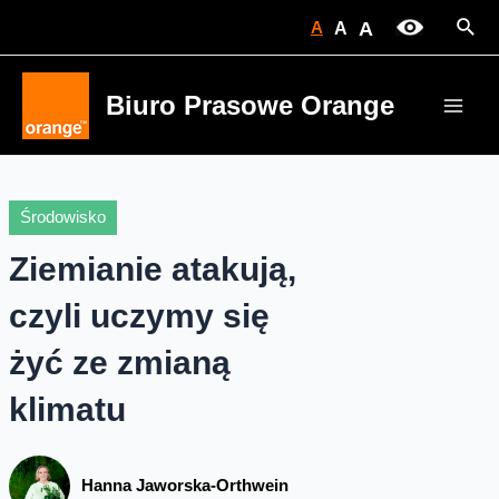
Skip
Sear
A
A
A
to
content
Biuro Prasowe Orange
Main
Men
Środowisko
Ziemianie atakują,
czyli uczymy się
żyć ze zmianą
klimatu
Hanna Jaworska-Orthwein