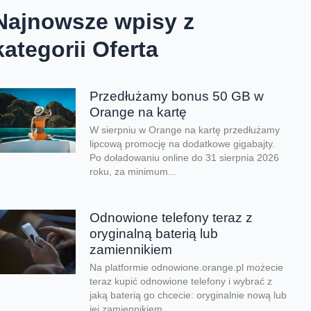
Najnowsze wpisy z
kategorii Oferta
Przedłużamy bonus 50 GB w
Orange na kartę
W sierpniu w Orange na kartę przedłużamy
lipcową promocję na dodatkowe gigabajty.
Po doładowaniu online do 31 sierpnia 2026
roku, za minimum...
Odnowione telefony teraz z
oryginalną baterią lub
zamiennikiem
Na platformie odnowione.orange.pl możecie
teraz kupić odnowione telefony i wybrać z
jaką baterią go chcecie: oryginalnie nową lub
jej zamiennikiem....