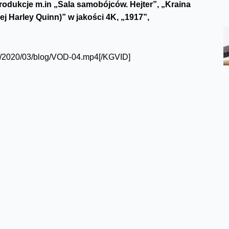
odukcje m.in „Sala samobójców. Hejter”, „Kraina
ej Harley Quinn)” w jakości 4K, „1917”,
ds/2020/03/blog/VOD-04.mp4[/KGVID]
a Jana Komasy pt.: „
Sala samobójców. Hejter
”, która
ria o mrocznej stronie mediów społecznościowych i
się, kocha i nienawidzi współczesna młodzież.
ego, pt.:
„Oficer i szpieg
”. To oparta na faktach historia
ego na dożywocie za zdradę swojej ojczyzny i