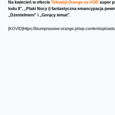
Na kwiecień w ofercie
Telewizji Orange na VOD
super pr
lodu II”, „Ptaki Nocy (i fantastyczna emancypacja pewn
„Dżentelmeni” i „Gorący temat”.
[KGVID]https://biuroprasowe.orange.pl/wp-content/uploa
Mocne kino
Już w ofercie
Orange TV
dostępna jest najnowsza produkcj
swoją premierę kinową miała 6 marca. To porażająca histo
przekleństwie hejtu. Jak w wirtualnej rzeczywistości bawi 
Od 3 kwietnia najnowszy film w reżyserii Romana Polański
Alfreda Dreyfusa, francuskiego oficera niesłusznie skazan
zesłanego na wygnanie.