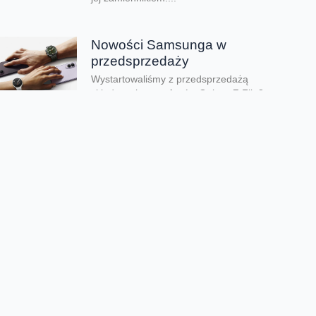
Nowości Samsunga w
przedsprzedaży
Wystartowaliśmy z przedsprzedażą
składanych smartfonów Galaxy Z Flip8,
Galaxy Z Fold8 oraz Galaxy Z Fold8 Ultra.
Mamy też zegarki Galaxy...
Dwa smartfony tańsze nawet o
połowę
Jeśli szukacie dobrych telefonów w
wyjątkowo atrakcyjnej cenie, mamy dla Was
świetną promocję. Do 9 sierpnia aż nawet o
połowę...
Premiera składanego Honora
Magic V6