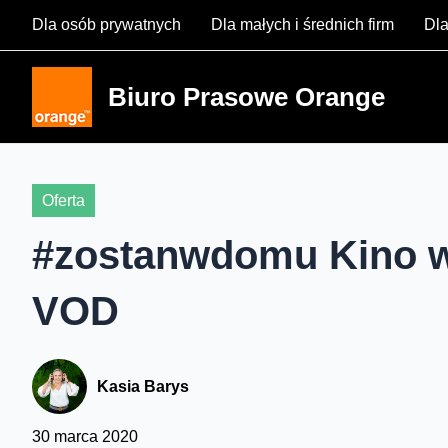
Skip
Dla osób prywatnych
Dla małych i średnich firm
Dla
to
content
Biuro Prasowe Orange
Oferta
#zostanwdomu Kino w
VOD
Kasia Barys
30 marca 2020