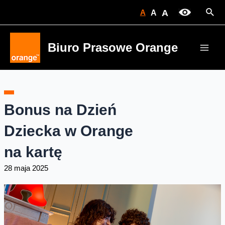
Skip
Sear
A
A
A
to
content
Biuro Prasowe Orange
Main
Men
Bonus na Dzień
Dziecka w Orange
na kartę
28 maja 2025