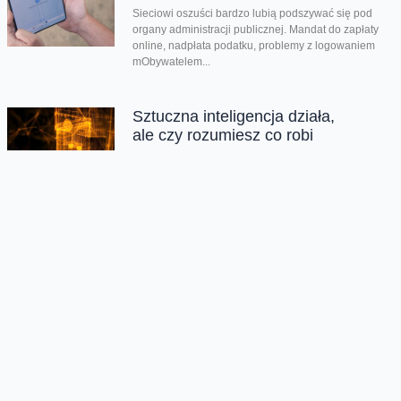
Sieciowi oszuści bardzo lubią podszywać się pod
organy administracji publicznej. Mandat do zapłaty
online, nadpłata podatku, problemy z logowaniem
mObywatelem...
Sztuczna inteligencja działa,
ale czy rozumiesz co robi
Sztuczna inteligencja na dobre weszła do firm,
instytucji i naszego życia: analizuje dane, tworzy
treści, wspiera diagnozy, pomaga podejmować
decyzje...
Gamingowy sprzęt i akcesoria
w Orange Market
Orange Market to miejsce, które działa od niedawna.
Znajdziecie tam ponad tysiąc produktów od różnych
dostawców, w tym sprzęt i...
Przedłużamy bonus 50 GB