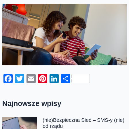
Facebook
Twitter
Email
Pinterest
LinkedIn
Share
Najnowsze wpisy
(nie)Bezpieczna Sieć – SMS-y (nie)
od rządu