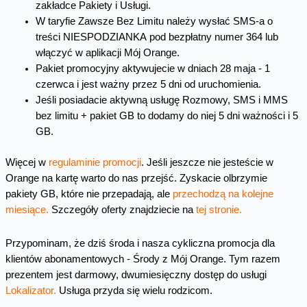
zakładce Pakiety i Usługi.
W taryfie
Zawsze Bez Limitu
należy wysłać SMS-a o
treści NIESPODZIANKA pod bezpłatny numer 364 lub
włączyć w aplikacji Mój Orange.
Pakiet promocyjny aktywujecie w dniach 28 maja - 1
czerwca i jest ważny przez 5 dni od uruchomienia.
Jeśli posiadacie aktywną usługę Rozmowy, SMS i MMS
bez limitu + pakiet GB to dodamy do niej 5 dni ważności i 5
GB.
Więcej w
regulaminie promocji
. Jeśli jeszcze nie jesteście w
Orange na kartę warto do nas przejść. Zyskacie olbrzymie
pakiety GB, które nie przepadają, ale
przechodzą na kolejne
miesiące.
Szczegóły oferty znajdziecie na
tej stronie.
Przypominam, że dziś środa i nasza cykliczna promocja dla
klientów abonamentowych - Środy z Mój Orange. Tym razem
prezentem jest darmowy, dwumiesięczny dostęp do usługi
Lokalizator.
Usługa przyda się wielu rodzicom.