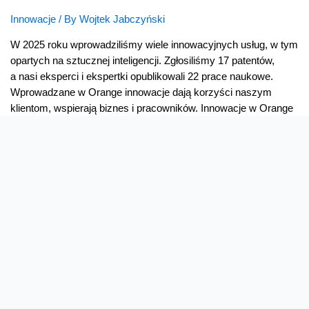
Innowacje
/ By
Wojtek Jabczyński
W 2025 roku wprowadziliśmy wiele innowacyjnych usług, w tym
opartych na sztucznej inteligencji. Zgłosiliśmy 17 patentów,
a nasi eksperci i ekspertki opublikowali 22 prace naukowe.
Wprowadzane w Orange innowacje dają korzyści naszym
klientom, wspierają biznes i pracowników. Innowacje w Orange
nie są celem samym w sobie. To nie jest także laboratorium
lekko oderwane od rzeczywistości – choć też
eksperymentujemy – ale systematyczne działania wpisane
w naszą strategię Lead The Future, nastawione …
Usługi,
Read More »
patenty
i współpraca
z uczelniami