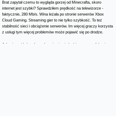
Brat zapytał czemu to wygląda gorzej od Minecrafta, skoro
internet jest szybki? Sprawdziłem prędkość na telewizorze -
faktycznie, 280 Mb/s. Wina leżała po stronie serwerów Xbox
Cloud Gaming. Streaming gier to nie tylko szybkość. To też
stabilność sieci i obciążenie serwerów. Im więcej graczy korzysta
z usługi tym więcej problemów może pojawić się po drodze.
Jak więc widać, usługa okazuje się nie być jeszcze perfekcyjna.
Jeżeli grasz raz na jakiś czas - to rozwiązanie dla ciebie, ale jeżeli
liczysz na stabilność i pewną rozgrywkę raczej przymierzałbym
się do zakupu konsoli. Co ciekawe kilka dni później sytuacja była
odwrotna. W Valhalli obraz ostry, a Call of Duty - pikseloza.