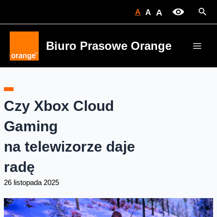
Skip
Sear
A
A
A
to
content
Biuro Prasowe Orange
Main
Men
Czy Xbox Cloud
Gaming
na telewizorze daje
radę
26 listopada 2025