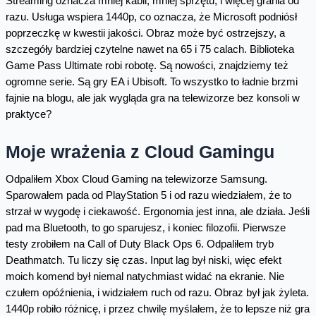
Streaming oznacza mniej kabli, mniej sprzętu, i więcej grania od
razu. Usługa wspiera 1440p, co oznacza, że Microsoft podniósł
poprzeczkę w kwestii jakości. Obraz może być ostrzejszy, a
szczegóły bardziej czytelne nawet na 65 i 75 calach. Biblioteka
Game Pass Ultimate robi robotę. Są nowości, znajdziemy też
ogromne serie. Są gry EA i Ubisoft. To wszystko to ładnie brzmi
fajnie na blogu, ale jak wygląda gra na telewizorze bez konsoli w
praktyce?
Moje wrażenia z Cloud Gamingu
Odpaliłem Xbox Cloud Gaming na telewizorze Samsung.
Sparowałem pada od PlayStation 5 i od razu wiedziałem, że to
strzał w wygodę i ciekawość. Ergonomia jest inna, ale działa. Jeśli
pad ma Bluetooth, to go sparujesz, i koniec filozofii. Pierwsze
testy zrobiłem na Call of Duty Black Ops 6. Odpaliłem tryb
Deathmatch. Tu liczy się czas. Input lag był niski, więc efekt
moich komend był niemal natychmiast widać na ekranie. Nie
czułem opóźnienia, i widziałem ruch od razu. Obraz był jak żyleta.
1440p robiło różnicę, i przez chwilę myślałem, że to lepsze niż gra