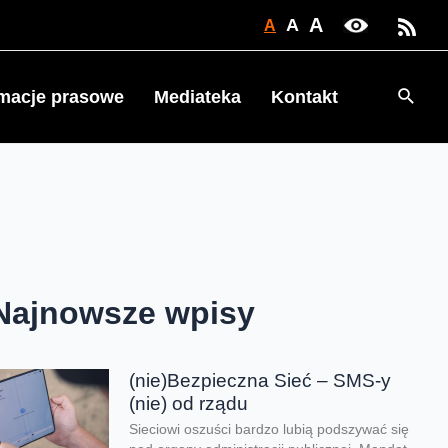
A
A
A
Searc
rmacje prasowe
Mediateka
Kontakt
Najnowsze wpisy
(nie)Bezpieczna Sieć – SMS-y
(nie) od rządu
Sieciowi oszuści bardzo lubią podszywać się