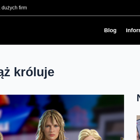
 dużych firm
Blog
Info
ąż króluje