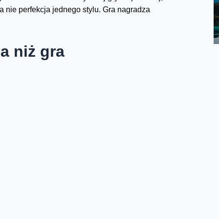
 a nie perfekcja jednego stylu. Gra nagradza
a niż gra
. Epic bardzo szybko zrozumiał, że skórki to nie
 marką współprace to nie byle dodatki - to wydarzenia.
 jego uniwersum, a bohaterowie weszli do gry. Były
lali, ale też uczestniczyli w historii. To był moment, w