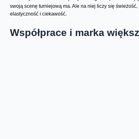
swoją scenę turniejową ma. Ale na niej liczy się świeżość,
elastyczność i ciekawość.
Współprace i marka większ
Fortnite od dawna nie jest tylko grą. To marka popkulturowa
wszystko. Liczy się kontekst i emocje. Dlatego powiązane z
Marvel był tego najlepszym przykładem. Fortnite wszedł do
sezony, fabuła i wydarzenia na mapie. Gracze nie tylko strze
którym Fortnite przestał udawać zwykłe Battle Royale.