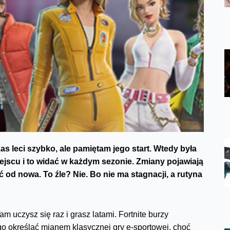
zas leci szybko, ale pamiętam jego start. Wtedy była
miejscu i to widać w każdym sezonie. Zmiany pojawiają
ć od nowa. To źle? Nie. Bo nie ma stagnacji, a rutyna
 uczysz się raz i grasz latami. Fortnite burzy
go określać mianem klasycznej gry e-sportowej, choć