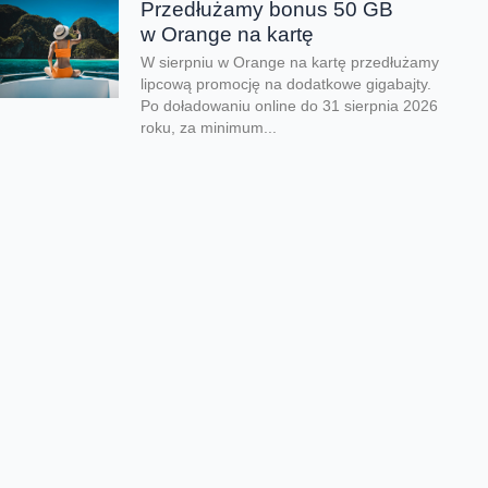
Przedłużamy bonus 50 GB
w Orange na kartę
W sierpniu w Orange na kartę przedłużamy
lipcową promocję na dodatkowe gigabajty.
Po doładowaniu online do 31 sierpnia 2026
roku, za minimum...
Orange Polska zabezpieczył
dostawy energii ze źródeł
odnawialnych do roku 2035
Orange Polska przedłużył umowę PPA
(Power Purchase Agreement) z EDF power
solutions Polska na dostawę energii
odnawialnej z farm wiatrowych do roku 2035.
Kontrakt wpisuje się...