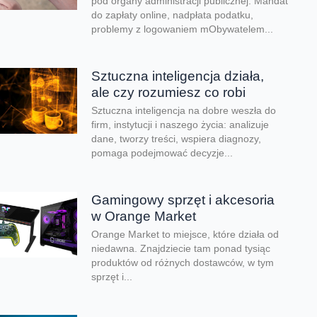
pod organy administracji publicznej. Mandat
do zapłaty online, nadpłata podatku,
problemy z logowaniem mObywatelem...
Sztuczna inteligencja działa,
ale czy rozumiesz co robi
Sztuczna inteligencja na dobre weszła do
firm, instytucji i naszego życia: analizuje
dane, tworzy treści, wspiera diagnozy,
pomaga podejmować decyzje...
Gamingowy sprzęt i akcesoria
w Orange Market
Orange Market to miejsce, które działa od
niedawna. Znajdziecie tam ponad tysiąc
produktów od różnych dostawców, w tym
sprzęt i...