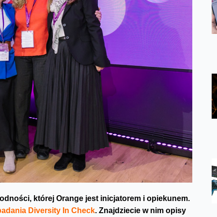
dności, której Orange jest inicjatorem i opiekunem.
badania Diversity In Check
. Znajdziecie w nim opisy