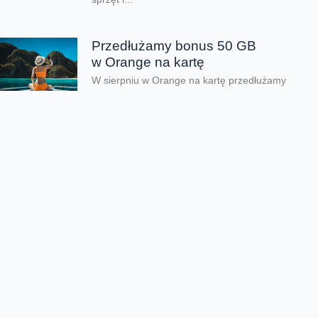
Przedłużamy bonus 50 GB
w Orange na kartę
W sierpniu w Orange na kartę przedłużamy
lipcową promocję na dodatkowe gigabajty.
Po doładowaniu online do 31 sierpnia 2026
roku, za minimum...
Orange Polska zabezpieczył
dostawy energii ze źródeł
odnawialnych do roku 2035
Orange Polska przedłużył umowę PPA
(Power Purchase Agreement) z EDF power
solutions Polska na dostawę energii
odnawialnej z farm wiatrowych do roku 2035.
Kontrakt wpisuje się...