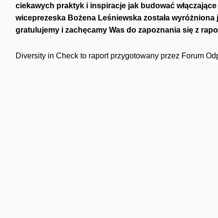
ciekawych praktyk i inspiracje jak budować włączające
wiceprezeska Bożena Leśniewska została wyróżniona ja
gratulujemy i zachęcamy Was do zapoznania się z rapo
Diversity in Check to raport przygotowany przez Forum O
nim listę pracodawców najbardziej zaawansowanych w zakr
Badanie pokazuje, że w Polsce rośnie liczba organizacji, 
różnorodności, równego traktowania i budowania włączając
organizacji uczestniczących w badaniu posiada strategię DE
włączanie). 88% firm dostosowało swoje placówki do potrz
nieliczne posiadają potwierdzające to certyfikaty. Orange 
wśród najwyżej ocenianych firm.
Wspieramy różnorodność 
Oprócz wyników badania, w raporcie znaleźć można opisy d