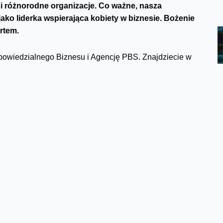
 i różnorodne organizacje. Co ważne, nasza
ko liderka wspierająca kobiety w biznesie. Bożenie
rtem.
dpowiedzialnego Biznesu i Agencję PBS. Znajdziecie w
esie zarządzania różnorodnością i inkluzji w Polsce.
które deklarują zaangażowanie w działania na rzecz
ej kultury organizacyjnej. Aż 98% średnich i dużych
I (diversity, equity, inclusion - różnorodność, równość,
eb osób z niepełnosprawnościami, jednak tylko
od początku uczestniczy w tym badaniu i znajduje się
naszych pracowników
obrych praktyk – wśród nich trzy projekty Orange.