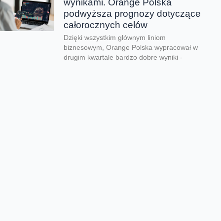
wynikami. Orange Polska
podwyższa prognozy dotyczące
całorocznych celów
Dzięki wszystkim głównym liniom
biznesowym, Orange Polska wypracował w
drugim kwartale bardzo dobre wyniki -
zarówno pod względem finansowym jak...
CERT Orange Polska
podsumowuje krajobraz
zagrożeń pierwszego półrocza
Rekordowe 330 tys. fałszywych domen
używanych do wyłudzeń danych lub
pieniędzy zablokował w pierwszym półroczu
2026 CERT Orange Polska. To...
Orange Polska uruchamia
Asystentów AI w Instytucie
„Pomnik-Centrum Zdrowia