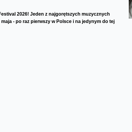
estival 2026! Jeden z najgorętszych muzycznych
aja - po raz pierwszy w Polsce i na jedynym do tej
jeden z najbardziej wpływowych angielskich muzyków i
jskiego hip-hopu,
bbno$
- po ubiegłorocznym, bardzo
nego popu, a także silna reprezentacja polskiej sceny:
, Livka, Daniel Godson
. Line-up OWF 2026 zamykają
h Julia
- wschodzący talent europejskiego pop-folku.
0 maja na terenie Toru Wyścigów Konnych Służewiec.
 Dean, Lewis Capaldi, FKA twigs oraz TV Girl.