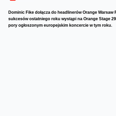
Dominic Fike dołącza do headlinerów Orange Warsaw F
sukcesów ostatniego roku wystąpi na Orange Stage 29 m
pory ogłoszonym europejskim koncercie w tym roku.
Do tegorocznej edycji dołączają również
Blood Orange
- 
producentów ostatniej dekady,
Loyle Carner
- topka bryty
dobrym imiennym albumie,
Alessi Rose
- nowy głos global
Pezet, Jan-rapowanie, Sokół, Kasia Lins, Kaz Bałagane
natomiast
Ganna
- wyjątkowa ukraińska artystka oraz
Sara
Orange Warsaw Festival 2026 odbędzie się w dniach 29-3
Wśród dotychczas ogłoszonych artystów znaleźli się Olivia
DOMINIC FIKE