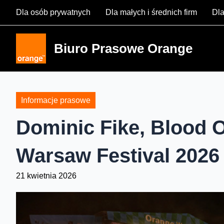
Skip
Dla osób prywatnych
Dla małych i średnich firm
Dla
to
content
Biuro Prasowe Orange
Informacje prasowe
Dominic Fike, Blood O
Warsaw Festival 2026
21 kwietnia 2026