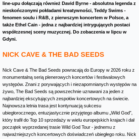
line-upu dołączają również David Byrne - absolutna legenda z
nieskończonymi pokładami kreatywności, Teddy Swims -
fenomen soulu i R&B, z pierwszym koncertem w Polsce, a
także Ethel Cain - jedna z najbardziej intrygujących postaci
współczesnej sceny muzycznej.
Do zobaczenia w lipcu w
Gdyni.
NICK CAVE & THE BAD SEEDS
Nick Cave & The Bad Seeds powracają do Europy w 2026 roku z
monumentalną serią plenerowych koncertów i festiwalowych
występów. Znani z porywających i niezapomnianych występów na
żywo, The Bad Seeds są powszechnie uznawani za jeden z
najbardziej ekscytujących zespołów koncertowych na świecie.
Najnowsza letnia trasa jest kontynuacją sukcesu
ubiegłorocznego, entuzjastycznie przyjętego albumu „Wild God”,
który trafił do Top 10 sprzedaży w wielu europejskich krajach i dał
początek wyprzedanej trasie Wild God Tour - jednemu z
najważniejszych koncertowych doświadczeń ubiegłego roku. Nick