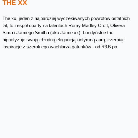
THE XX
The xx, jeden z najbardziej wyczekiwanych powrotów ostatnich
lat, to zespół oparty na talentach Romy Madley Croft, Olivera
Sima i Jamiego Smitha (aka Jamie xx). Londyńskie trio
hipnotyzuje swoją chłodną elegancją i intymną aurą, czerpiąc
inspiracje z szerokiego wachlarza gatunków - od R&B po
klasycznego rocka i alternatywę. Ich charakterystyczne,
nastrojowe i pełne emocji brzmienie, oparte na podwójnych
wokalach Croft i Sima, po raz pierwszy przyciągnęło uwagę
słuchaczy w 2009 roku za sprawą singla „Crystalised”, a
następnie debiutanckiego albumu „The xx”, który zdobył
prestiżową Mercury Prize. W 2012 roku ukazała się druga płyta
zespołu - „Coexist”, a pod koniec 2016 roku singiel „On Hold”
zapowiedział nowy, bardziej energetyczny i eklektyczny kierunek
zespołu, który w pełni rozwinął się na albumie „I See You” (2017)
roku. Po serii solowych projektów, Croft, Sim i Smith powracają
pod szyldem the xx i nie możemy się doczekać ich koncertu na
Open'erze. 1 lipca, Orange Main Stage!