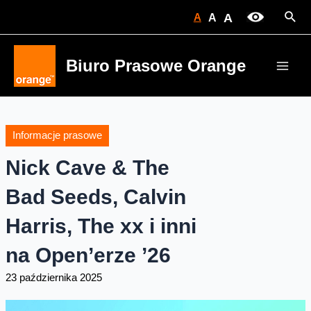
Skip
Sear
A
A
A
to
content
Biuro Prasowe Orange
Main
Men
Informacje prasowe
Nick Cave & The
Bad Seeds, Calvin
Harris, The xx i inni
na Open’erze ’26
23 października 2025