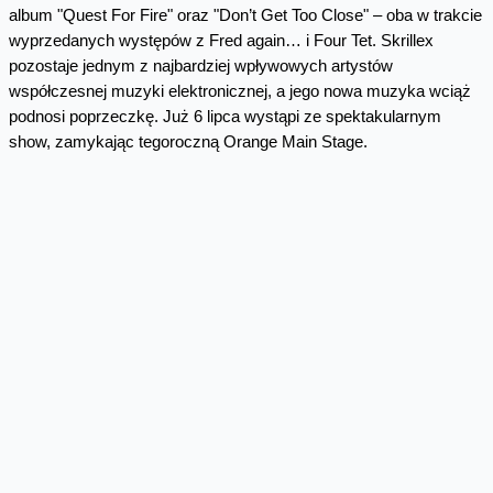
album "Quest For Fire" oraz "Don’t Get Too Close" – oba w trakcie
wyprzedanych występów z Fred again… i Four Tet. Skrillex
pozostaje jednym z najbardziej wpływowych artystów
współczesnej muzyki elektronicznej, a jego nowa muzyka wciąż
podnosi poprzeczkę. Już 6 lipca wystąpi ze spektakularnym
show, zamykając tegoroczną Orange Main Stage.
AIR
16 stycznia 1998 roku duet Air opublikował „Moon Safari” – album,
który wyniósł Nicolasa Godina i Jeana-Benoît Dunckela na
najwyższe szczeble hierarchii muzyki elektronicznej na świecie.
W niezwykle krótkim czasie, naznaczony downtempo wpływ Air
na muzykę popularną stał się zauważalny niemal wszędzie. Płyta
dała światu single "Kelly Watch The Stars", "All I Need" oraz "Sexy
Boy" i sprzedała się w ponad milionie egzemplarzy na świecie. 25
lat później nie jest trudno odpowiedzieć na pytanie, w jaki sposób
„Moon Safari” przetrwało próbę czasu. To nastrój, w którym
chciałoby się pozostać na zawsze. Objawienie. To muzyka, przy