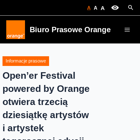
Skip
Sear
A
A
A
to
content
Biuro Prasowe Orange
Main
Men
Informacje prasowe
Open’er Festival
powered by Orange
otwiera trzecią
dziesiątkę artystów
i artystek