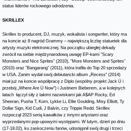
status liderów rockowego odrodzenia.
SKRILLEX
Skrillex to producent, DJ, muzyk, wokalista i songwriter, który ma
na koncie aż 8 nagród Grammy – największą liczbę statuetek dla
artysty muzyki elektronicznej. Na początku ubiegłej dekady
zwrócił na siebie międzynarodową uwagę EP-kami "Scary
Monsters and Nice Sprites" (2010), "More Monsters and Sprites"
(2010) oraz "Bangarang" (2011), która trafiła do Top 20 sprzedaży
w USA. Zanim wydał swój debiutancki album „Recess” (2014)
miał już na koncie współpracę z Diplo (wspólny projekt Jack Ü i
przebój „Where Are Ü Now”) i Justinem Bieberem, a w kolejnych
latach łączył siły z takimi nazwiskami jak A$AP Rocky, Ed
Sheeran, Pusha T, Korn, Lykke Li, Ellie Goulding, Misy Elliott, Ty
Dollar Sign, Kid Cudi, J Balvin, czy Trippie Redd. Skrillex
rozpoczął 2023 serią kawałków z innymi artystami oraz
wyprzedanymi pop-upowymi występami. W lutym, dzień po dniu
(17-18.02), ku zaskoczeniu fanów, udostępnił swój drugi i trzeci