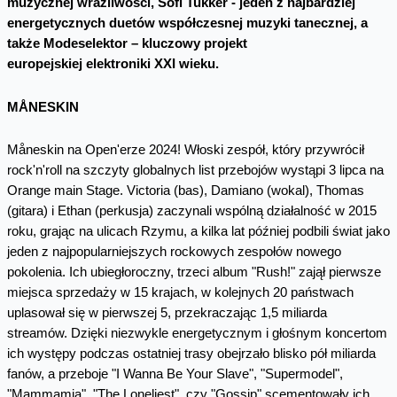
muzycznej wrażliwości, Sofi Tukker - jeden z najbardziej
energetycznych duetów współczesnej muzyki tanecznej, a
także Modeselektor – kluczowy projekt
europejskiej elektroniki XXI wieku.
MÅNESKIN
Måneskin na Open'erze 2024! Włoski zespół, który przywrócił
rock'n'roll na szczyty globalnych list przebojów wystąpi 3 lipca na
Orange main Stage. Victoria (bas), Damiano (wokal), Thomas
(gitara) i Ethan (perkusja) zaczynali wspólną działalność w 2015
roku, grając na ulicach Rzymu, a kilka lat później podbili świat jako
jeden z najpopularniejszych rockowych zespołów nowego
pokolenia. Ich ubiegłoroczny, trzeci album "Rush!" zajął pierwsze
miejsca sprzedaży w 15 krajach, w kolejnych 20 państwach
uplasował się w pierwszej 5, przekraczając 1,5 miliarda
streamów. Dzięki niezwykle energetycznym i głośnym koncertom
ich występy podczas ostatniej trasy obejrzało blisko pół miliarda
fanów, a przeboje "I Wanna Be Your Slave", "Supermodel",
"Mammamia", "The Loneliest", czy "Gossip" scementowały ich