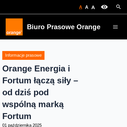
Skip
Sear
A
A
A
to
content
Biuro Prasowe Orange
Main
Men
Informacje prasowe
Orange Energia i
Fortum łączą siły –
od dziś pod
wspólną marką
Fortum
01 października 2025