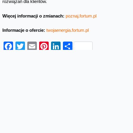
rozwiązań dla klientów.
Więcej informacji o zmianach:
poznaj.fortum.pl
Informacje o ofercie:
twojaenergia.fortum.pl
Facebook
Twitter
Email
Pinterest
LinkedIn
Share
Najnowsze informacje
Orange Polska zabezpieczył
dostawy energii ze źródeł
odnawialnych do roku 2035
Orange Polska przedłużył umowę PPA (Power
Purchase Agreement) z EDF power solutions
Polska na dostawę energii odnawialnej z farm
wiatrowych do roku 2035. Kontrakt wpisuje się...