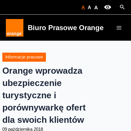
Skip
Sear
A
A
A
to
content
Biuro Prasowe Orange
Main
Men
Informacje prasowe
Orange wprowadza
ubezpieczenie
turystyczne i
porównywarkę ofert
dla swoich klientów
09 października 2018