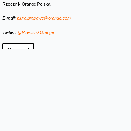
Rzecznik Orange Polska
E-mail:
biuro.prasowe@orange.com
Twitter:
@RzecznikOrange
Skomentuj
Facebook
Twitter
Email
Pinterest
LinkedIn
Share
Najnowsze informacje
Orange Polska zabezpieczył
dostawy energii ze źródeł
odnawialnych do roku 2035
Orange Polska przedłużył umowę PPA (Power
Purchase Agreement) z EDF power solutions