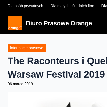
Skip
Dla osób prywatnych
Dla małych i średnich firm
Dla
to
content
Biuro Prasowe Orange
Informacje prasowe
The Raconteurs i Que
Warsaw Festival 2019
06 marca 2019