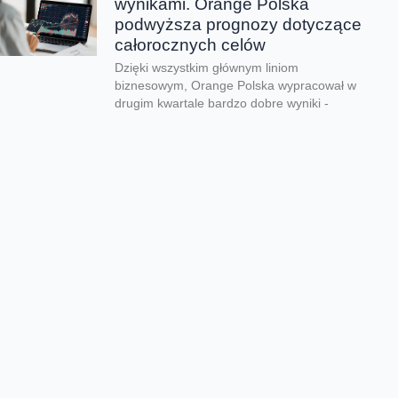
wynikami. Orange Polska
podwyższa prognozy dotyczące
całorocznych celów
Dzięki wszystkim głównym liniom
biznesowym, Orange Polska wypracował w
drugim kwartale bardzo dobre wyniki -
zarówno pod względem finansowym jak...
CERT Orange Polska
podsumowuje krajobraz
zagrożeń pierwszego półrocza
Rekordowe 330 tys. fałszywych domen
używanych do wyłudzeń danych lub
pieniędzy zablokował w pierwszym półroczu
2026 CERT Orange Polska. To...
Orange Polska uruchamia
Asystentów AI w Instytucie
„Pomnik-Centrum Zdrowia