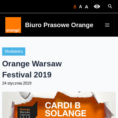
Skip
Sear
A
A
A
to
content
Biuro Prasowe Orange
Main
Men
Mediateka
Orange Warsaw
Festival 2019
24 stycznia 2019