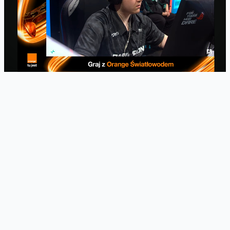
Dodam, że Orange
wspiera graczy
nie tylko poprzez
superszybki
światłowód oraz sprzęt gamingowy w ofercie
, ale również przez
aktywną obecność w największych turniejach, których będzie aż
19. To 185 dni transmisyjnych i ponad 1500 godzin rozgrywki na
żywo z polskim komentarzem. Jeżeli szukacie relaksu i e-
sportowych wrażeń - jest co oglądać, a najbardziej zaangażowani
mogą zobaczyć wydarzenie na żywo w Krakowie. Nie zabraknie
też naszej relacji z finału Intel Extreme Masters na blogu.
Facebook
Twitter
Email
Pinterest
LinkedIn
Share