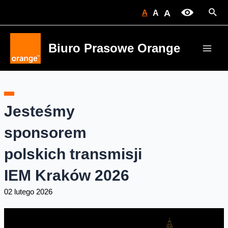
Skip
Sear
A
A
A
to
content
Biuro Prasowe Orange
Main
Men
Jesteśmy
sponsorem
polskich transmisji
IEM Kraków 2026
02 lutego 2026