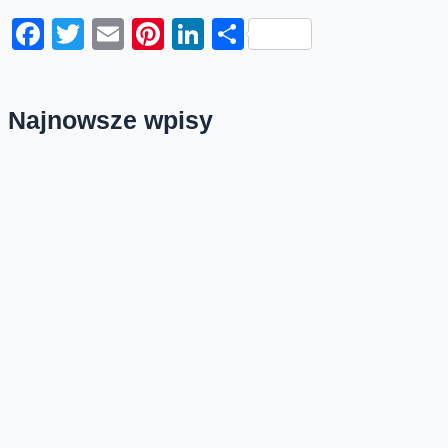
Facebook
Twitter
Email
Pinterest
LinkedIn
Share
Najnowsze wpisy
(nie)Bezpieczna Sieć – SMS-y (nie)
od rządu
Sieciowi oszuści bardzo lubią podszywać się pod
organy administracji publicznej. Mandat do zapłaty
online, nadpłata podatku, problemy z logowaniem
mObywatelem...
Sztuczna inteligencja działa,
ale czy rozumiesz co robi
Sztuczna inteligencja na dobre weszła do firm,
instytucji i naszego życia: analizuje dane, tworzy
treści, wspiera diagnozy, pomaga podejmować
decyzje...