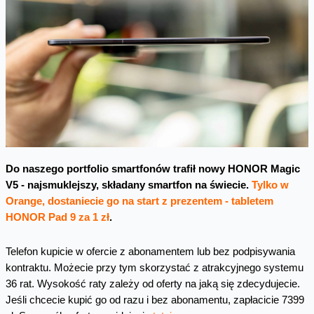
Do naszego portfolio smartfonów trafił nowy HONOR Magic
V5 - najsmuklejszy, składany smartfon na świecie.
Tylko w
Orange, dostaniecie go na start z prezentem - tabletem
HONOR Pad 9 za 1 zł
.
Telefon kupicie w ofercie z abonamentem lub bez podpisywania
kontraktu. Możecie przy tym skorzystać z atrakcyjnego systemu
36 rat. Wysokość raty zależy od oferty na jaką się zdecydujecie.
Jeśli chcecie kupić go od razu i bez abonamentu, zapłacicie 7399