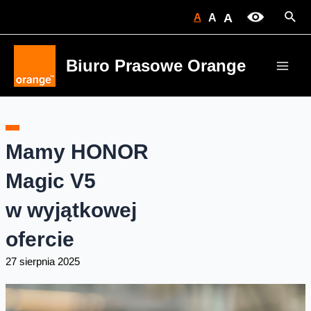
Skip
Sear
A
A
A
to
content
Biuro Prasowe Orange
Main
Men
Mamy HONOR
Magic V5
w wyjątkowej
ofercie
27 sierpnia 2025