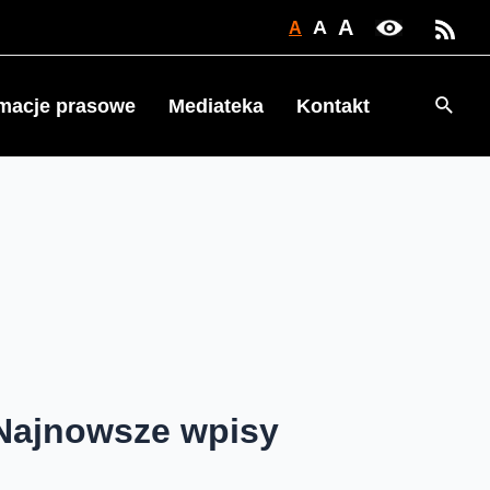
A
A
A
Searc
rmacje prasowe
Mediateka
Kontakt
Najnowsze wpisy