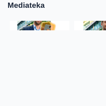
Mediateka
Pobierając pliki,
akceptujesz
regulamin serwisu Biur
Facebook
Twitter
Email
Pinterest
LinkedIn
Share