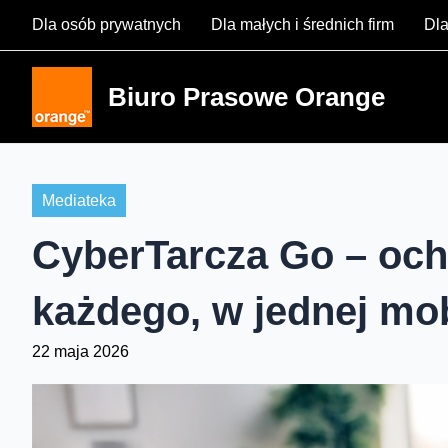
Skip
Dla osób prywatnych
Dla małych i średnich firm
Dla
to
content
Biuro Prasowe Orange
Mediateka
CyberTarcza Go – och
każdego, w jednej mobi
22 maja 2026