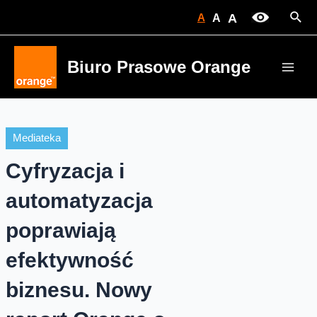
Skip
Sear
A
A
A
to
content
Biuro Prasowe Orange
Main
Men
Mediateka
Cyfryzacja i
automatyzacja
poprawiają
efektywność
biznesu. Nowy