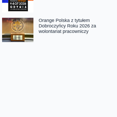
Orange Polska z tytułem
Dobroczyńcy Roku 2026 za
wolontariat pracowniczy
Chmura tagów
cyfryzacja; raport; digitalizacja
Oferta
Na skróty
Przedłuż umowę
Regulaminy i cenniki
Przenieś numer
Roaming i połączenia
Internet
międzynarodowe
Orange Flex
Poradnik Orange
Offers for foreigners
Status urządzenia na raty