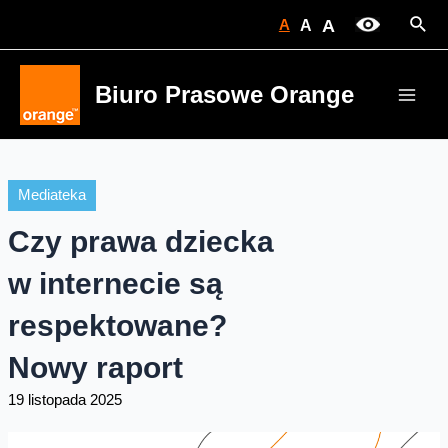
Skip
Sear
A
A
A
to
content
Biuro Prasowe Orange
Main
Men
Mediateka
Czy prawa dziecka
w internecie są
respektowane?
Nowy raport
19 listopada 2025