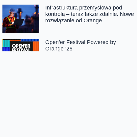
Infrastruktura przemysłowa pod
kontrolą – teraz także zdalnie. Nowe
rozwiązanie od Orange
Open’er Festival Powered by
Orange ’26
Orange Polska z tytułem
Dobroczyńcy Roku 2026 za
wolontariat pracowniczy
Chmura tagów
#prawadziecka #fundacjaorange #raport