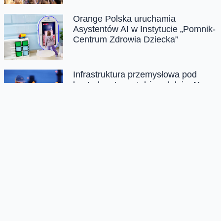
Orange Polska uruchamia
Asystentów AI w Instytucie „Pomnik-
Centrum Zdrowia Dziecka”
Infrastruktura przemysłowa pod
kontrolą – teraz także zdalnie. Nowe
rozwiązanie od Orange
Open’er Festival Powered by
Orange ’26
Orange Polska z tytułem
Dobroczyńcy Roku 2026 za
wolontariat pracowniczy