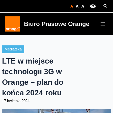
Skip
Sear
A
A
A
to
content
Biuro Prasowe Orange
Main
Men
Mediateka
LTE w miejsce
technologii 3G w
Orange – plan do
końca 2024 roku
17 kwietnia 2024