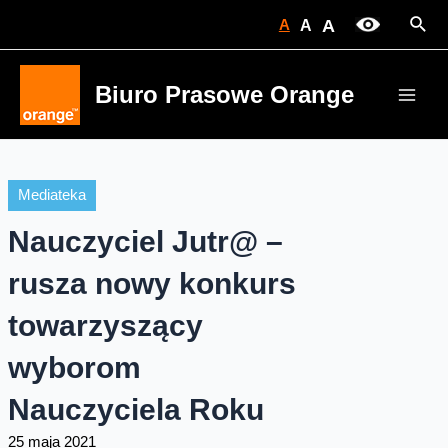
Skip
Sear
A
A
A
to
content
Biuro Prasowe Orange
Main
Men
Mediateka
Nauczyciel Jutr@ –
rusza nowy konkurs
towarzyszący
wyborom
Nauczyciela Roku
25 maja 2021