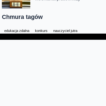
Chmura tagów
edukacja zdalna
konkurs
nauczyciel jutra
Oferta
Na skróty
Przedłuż umowę
Regulaminy i cenniki
Przenieś numer
Roaming i połączenia
Internet
międzynarodowe
Orange Flex
Poradnik Orange
Offers for foreigners
Status urządzenia na raty
Zgłoś niebezpieczne treści
Serwisy
O firmie
Dla inwestorów
O nas
Dla operatorów
Kariera