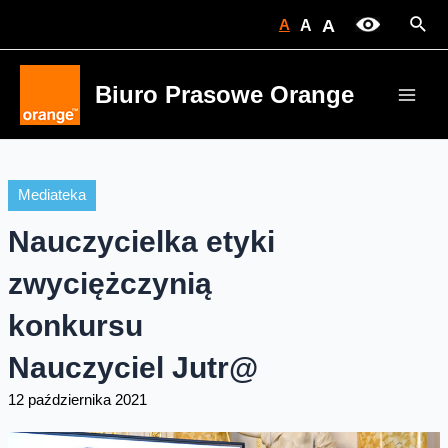
Skip
Sear
A
A
A
to
content
Biuro Prasowe Orange
Main
Men
Mediateka
Nauczycielka etyki
zwyciężczynią
konkursu
Nauczyciel Jutr@
12 października 2021