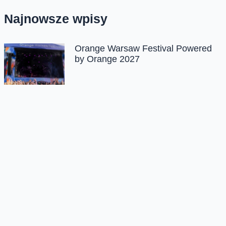
Najnowsze wpisy
Orange Warsaw Festival Powered
by Orange 2027
Orange Polska uruchamia
Asystentów AI w Instytucie „Pomnik-
Centrum Zdrowia Dziecka”
Infrastruktura przemysłowa pod
kontrolą – teraz także zdalnie. Nowe
rozwiązanie od Orange
Open’er Festival Powered by