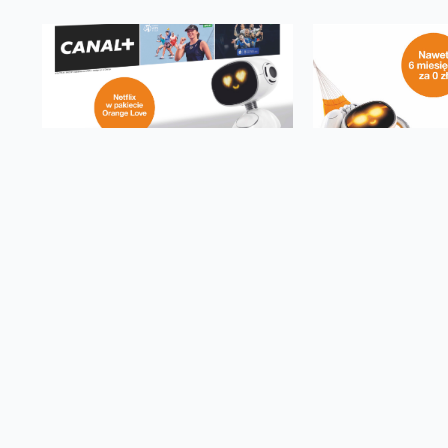
Pobierając pliki,
akceptujesz
regulamin serwisu Biur
Facebook
Twitter
Email
Pinterest
LinkedIn
Share
Oferta
Na skróty
Przedłuż umowę
Regulaminy i cenniki