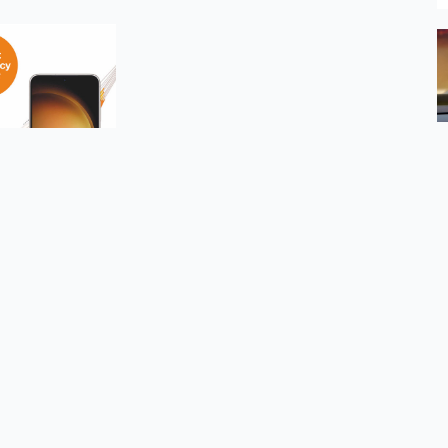
o Prasowe Orange
Serwisy
O firmie
Dla inwestorów
O nas