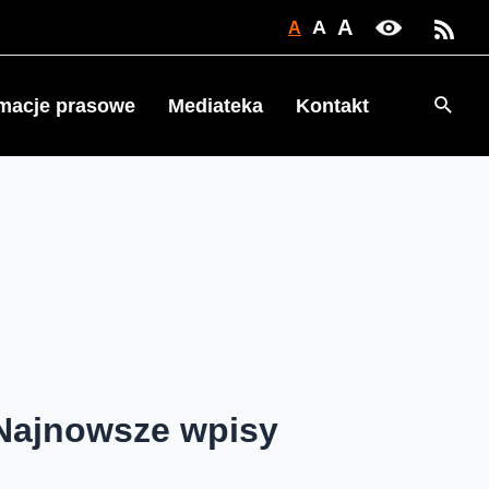
A
A
A
Searc
rmacje prasowe
Mediateka
Kontakt
Najnowsze wpisy