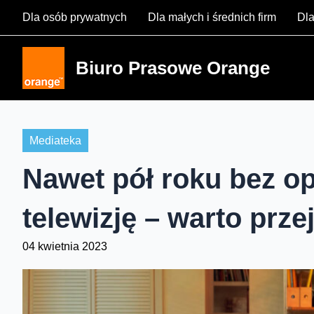
Skip
Dla osób prywatnych
Dla małych i średnich firm
Dla
to
content
Biuro Prasowe Orange
Mediateka
Nawet pół roku bez op
telewizję – warto prz
04 kwietnia 2023