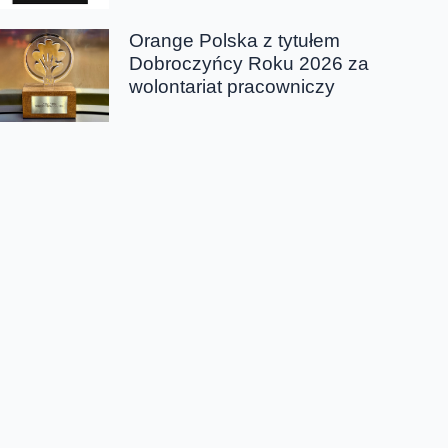
Orange Polska z tytułem
Dobroczyńcy Roku 2026 za
wolontariat pracowniczy
Chmura tagów
promocje; wakacje od płacenia; bezpieczeństwo biznesu