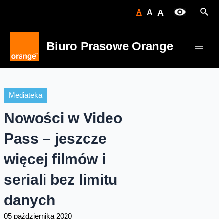
Skip
Sear
A
A
A
to
content
Biuro Prasowe Orange
Main
Men
Mediateka
Nowości w Video
Pass – jeszcze
więcej filmów i
seriali bez limitu
danych
05 października 2020