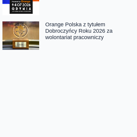
Orange Polska z tytułem
Dobroczyńcy Roku 2026 za
wolontariat pracowniczy
Oferta
Na skróty
Przedłuż umowę
Regulaminy i cenniki
Przenieś numer
Roaming i połączenia
Internet
międzynarodowe
Orange Flex
Poradnik Orange
Offers for foreigners
Status urządzenia na raty
Zgłoś niebezpieczne treści
Serwisy
O firmie