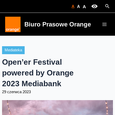
Skip
Sear
A
A
A
to
content
Biuro Prasowe Orange
Main
Men
Mediateka
Open’er Festival
powered by Orange
2023 Mediabank
29 czerwca 2023