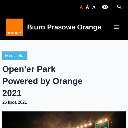
Skip
Sear
A
A
A
to
content
Biuro Prasowe Orange
Main
Men
Mediateka
Open’er Park
Powered by Orange
2021
26 lipca 2021