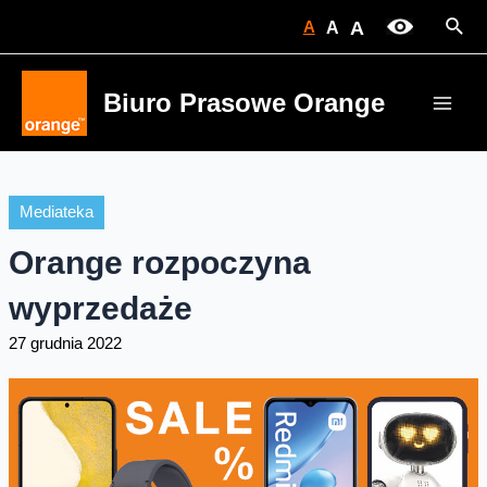
Skip
Sear
A
A
A
to
content
Biuro Prasowe Orange
Main
Men
Mediateka
Orange rozpoczyna
wyprzedaże
27 grudnia 2022