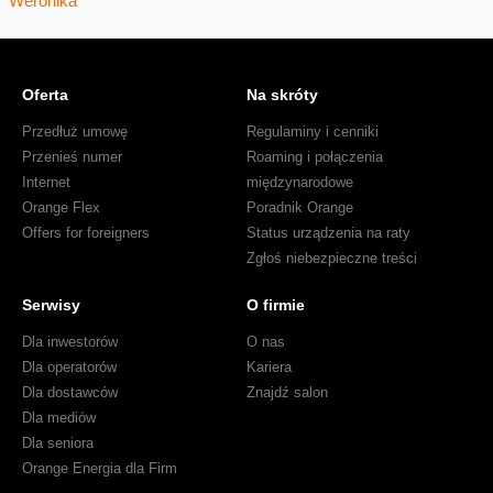
Oferta
Na skróty
Przedłuż umowę
Regulaminy i cenniki
Przenieś numer
Roaming i połączenia
Internet
międzynarodowe
Orange Flex
Poradnik Orange
Offers for foreigners
Status urządzenia na raty
Zgłoś niebezpieczne treści
Serwisy
O firmie
Dla inwestorów
O nas
Dla operatorów
Kariera
Dla dostawców
Znajdź salon
Dla mediów
Dla seniora
Orange Energia dla Firm