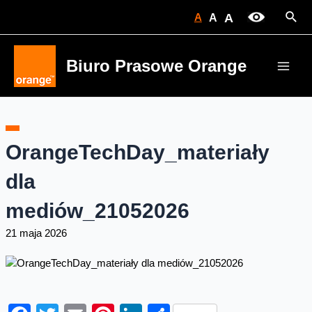
Skip
Sear
A
A
A
to
content
Biuro Prasowe Orange
Main
Men
OrangeTechDay_materiały
dla
mediów_21052026
21 maja 2026