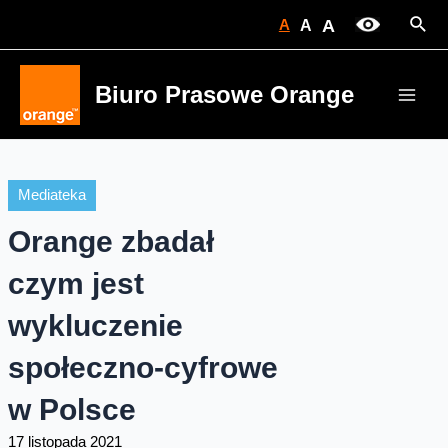
Skip
Sear
A
A
A
to
content
Biuro Prasowe Orange
Main
Men
Mediateka
Orange zbadał
czym jest
wykluczenie
społeczno-cyfrowe
w Polsce
17 listopada 2021