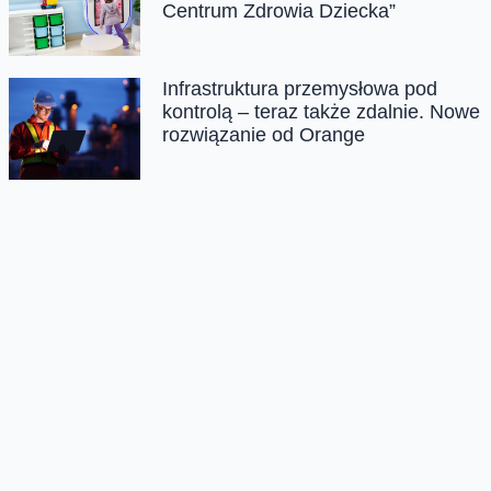
Centrum Zdrowia Dziecka”
Infrastruktura przemysłowa pod
kontrolą – teraz także zdalnie. Nowe
rozwiązanie od Orange
Open’er Festival Powered by
Orange ’26
Orange Polska z tytułem
Dobroczyńcy Roku 2026 za
wolontariat pracowniczy
Chmura tagów