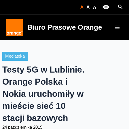
Skip
Sear
A
A
A
to
content
Biuro Prasowe Orange
Main
Men
Mediateka
Testy 5G w Lublinie.
Orange Polska i
Nokia uruchomiły w
mieście sieć 10
stacji bazowych
24 października 2019