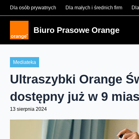
Skip
Dla osób prywatnych
Dla małych i średnich firm
Dla
to
content
Biuro Prasowe Orange
Mediateka
Ultraszybki Orange Ś
dostępny już w 9 mia
13 sierpnia 2024