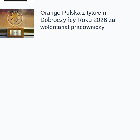
Orange Polska z tytułem
Dobroczyńcy Roku 2026 za
wolontariat pracowniczy
Chmura tagów
światłowód; sieć; najszybszy; oferta; ceny