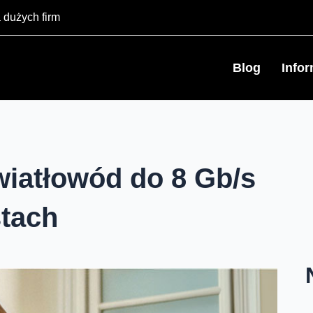
 dużych firm
Blog
Info
wiatłowód do 8 Gb/s
stach