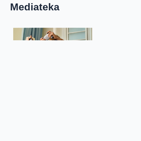
Mediateka
Pobierając pliki,
akceptujesz
regulamin serwisu Biur
Facebook
Twitter
Email
Pinterest
LinkedIn
Share