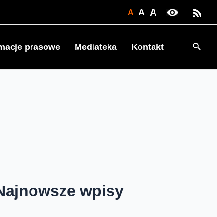
A
A
A
Searc
rmacje prasowe
Mediateka
Kontakt
Najnowsze wpisy