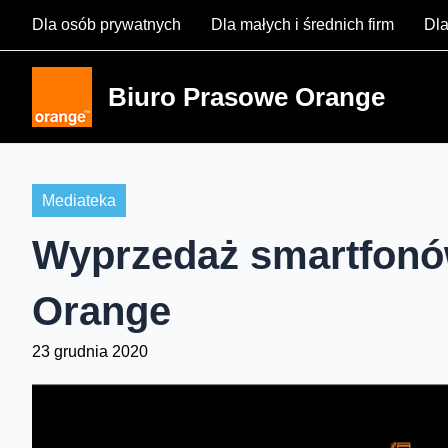
Skip
Dla osób prywatnych
Dla małych i średnich firm
Dla
to
content
Biuro Prasowe Orange
Mediateka
Wyprzedaż smartfonó
Orange
23 grudnia 2020