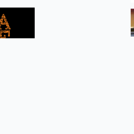
o Prasowe Orange
Serwisy
O firmie
Dla inwestorów
O nas