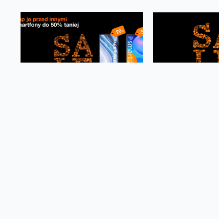
Pobierając pliki,
akceptujesz
regulamin serwisu Biur
Facebook
Twitter
Email
Pinterest
LinkedIn
Share
Oferta
Na skróty
Przedłuż umowę
Regulaminy i cenniki