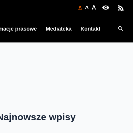
A
A
A
Searc
rmacje prasowe
Mediateka
Kontakt
Najnowsze wpisy